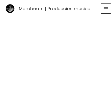
Ir
Morabeats | Producción musical
al
MA
contenido
ME