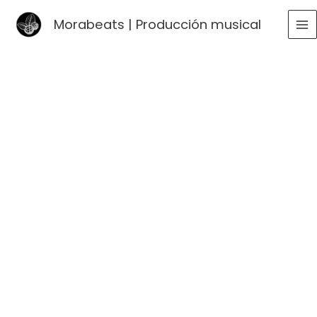
Ir
Morabeats | Producción musical
al
MA
contenido
ME