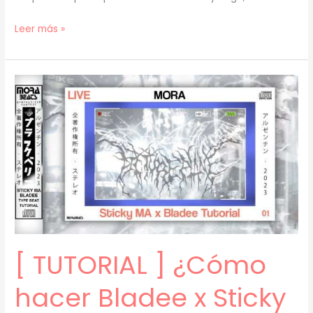
[
Leer más »
LIVE
–
TUTORIAL
]
¿Cómo
hacer
un
Capoxxo
x
Oaf1
x
Nosgov
[ TUTORIAL ] ¿Cómo
type
beat?
hacer Bladee x Sticky
(prod.
mora)