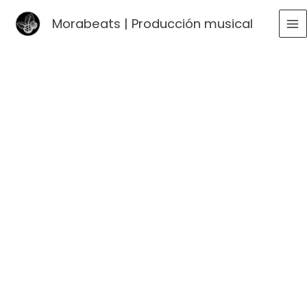
Ir
Morabeats | Producción musical
al
MA
contenido
ME