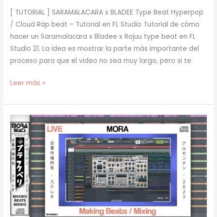
[ TUTORIAL ] SARAMALACARA x BLADEE Type Beat Hyperpop
/ Cloud Rap beat – Tutorial en FL Studio Tutorial de cómo
hacer un Saramalacara x Bladee x Rojuu type beat en FL
Studio 21. La idea es mostrar la parte más importante del
proceso para que el video no sea muy largo, pero si te
[
Leer más »
TUTORIAL
]
Cómo
hacer
SARAMALACARA
x
BLADEE
Type
BEATS
(prod.
mora)