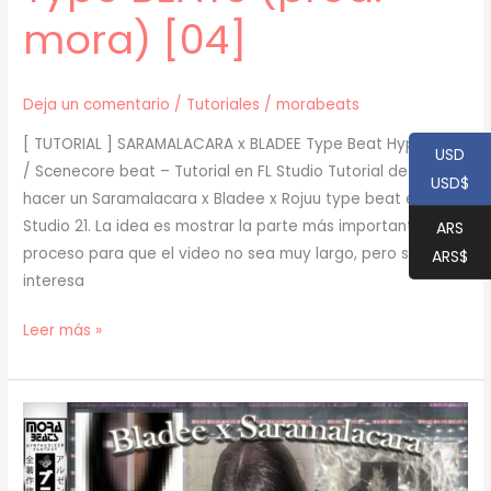
mora) [04]
Deja un comentario
/
Tutoriales
/
morabeats
[ TUTORIAL ] SARAMALACARA x BLADEE Type Beat Hyperpop
USD
/ Scenecore beat – Tutorial en FL Studio Tutorial de cómo
USD$
hacer un Saramalacara x Bladee x Rojuu type beat en FL
Studio 21. La idea es mostrar la parte más importante del
ARS
proceso para que el video no sea muy largo, pero si te
ARS$
interesa
[
Leer más »
TUTORIAL
]
Cómo
hacer
SARAMALACARA