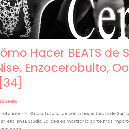
 Cómo Hacer BEATS de 
ise, Enzocerobulto, Oo
[34]
rabeats
utorial en FL Studio Tutorial de cómo hacer beats de Surf p
ter, etc. en FL Studio. La idea es mostrar la parte más impo
a que haga