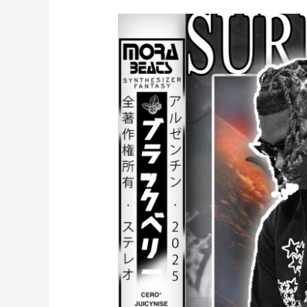
SHAKO
–
GRANDES
EXITOS
(Perswave,
Huntr,
Enzocerobulto)
(prod.
mora)
[35]