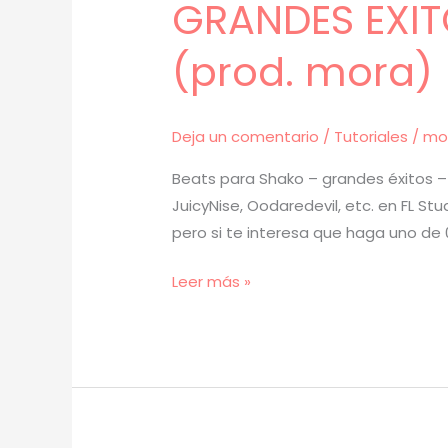
GRANDES EXITO
(prod. mora) 
Deja un comentario
/
Tutoriales
/
mo
Beats para Shako – grandes éxitos – 
JuicyNise, Oodaredevil, etc. en FL S
pero si te interesa que haga uno de 
[
Leer más »
TUTORIAL
]
Cómo
hacer
BEATS
para