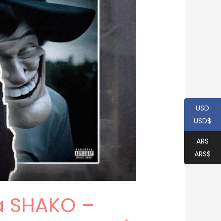
USD
USD$
ARS
ARS$
a SHAKO –