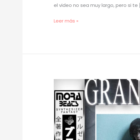
el video no sea muy largo, pero si te 
[
Leer más »
TUTORIAL
]
Cómo
Hacer
BEATS
de
SURF
para
Clúster
y
Duki
–
5202
(prod.