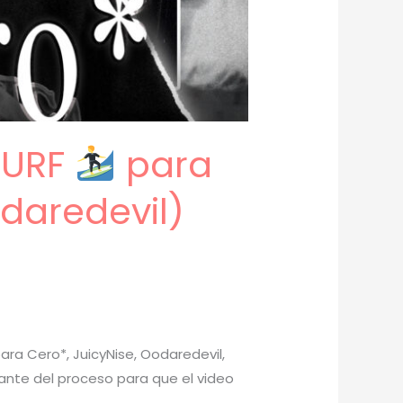
SURF
para
daredevil)
ara Cero*, JuicyNise, Oodaredevil,
rtante del proceso para que el video