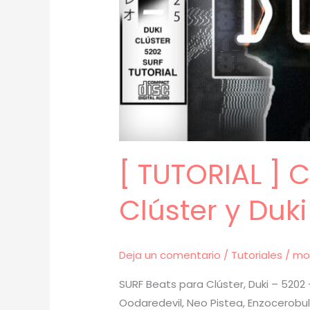
[ TUTORIAL ]
Clúster y Duk
Deja un comentario
/
Tutoriales
/
mo
SURF Beats para Clúster, Duki – 5202 
Oodaredevil, Neo Pistea, Enzocerobul