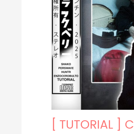
mora)
[36]
[ TUTORIAL ]