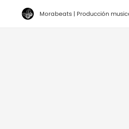
Ir
al
Morabeats | Producción music
contenido