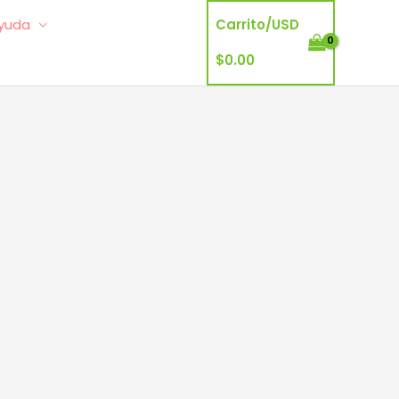
yuda
Carrito/
USD
$
0.00