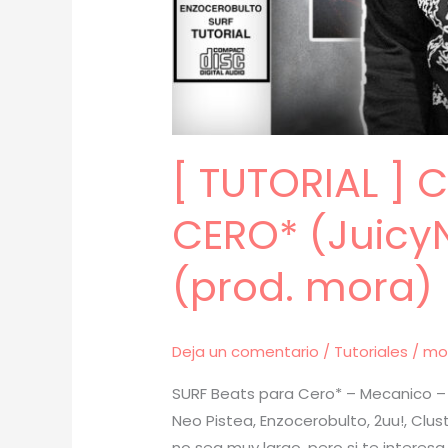
[ TUTORIAL ]
CERO* (JuicyN
(prod. mora) 
Deja un comentario
/
Tutoriales
/
mo
SURF Beats para Cero* – Mecanico – T
Neo Pistea, Enzocerobulto, 2uu!, Clus
no sea muy largo, pero si te interes