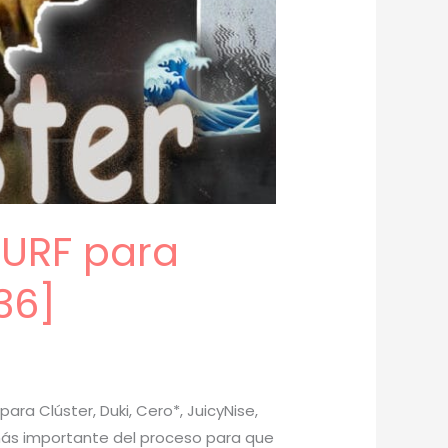
SURF para
36]
ara Clúster, Duki, Cero*, JuicyNise,
e más importante del proceso para que