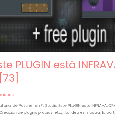
Este PLUGIN está INFR
[73]
rabeats
orial de Patcher en FL Studio Este PLUGIN está INFRAVALORA
Creación de plugins propios, etc.). La idea es mostrar la p