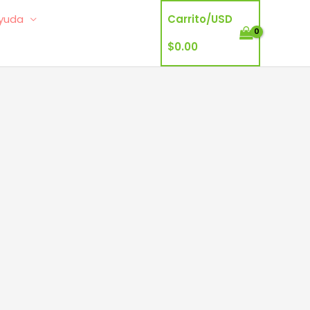
yuda
Carrito/
USD
$
0.00