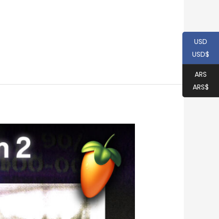
USD
USD$
ARS
ARS$