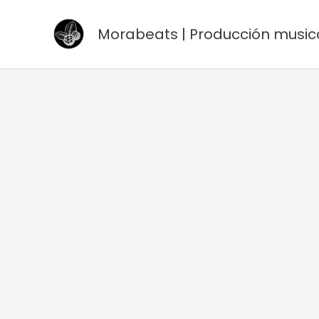
Ir
al
Morabeats | Producción music
contenido