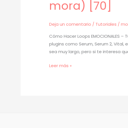
mora) [70]
Deja un comentario
/
Tutoriales
/
mo
Cómo Hacer Loops EMOCIONALES – Tut
plugins como Serum, Serum 2, Vital, 
sea muy largo, pero si te interesa qu
[
Leer más »
TUTORIAL
]
para
esto
se
hizo
serum
2