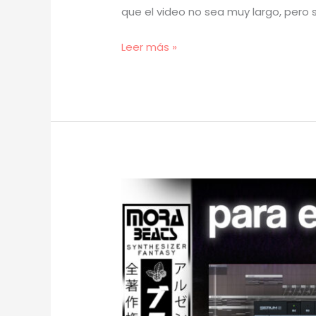
que el video no sea muy largo, pero 
[
Leer más »
TUTORIAL
]
Este
PLUGIN
está
INFRAVALORADO
(prod.
mora)
[73]