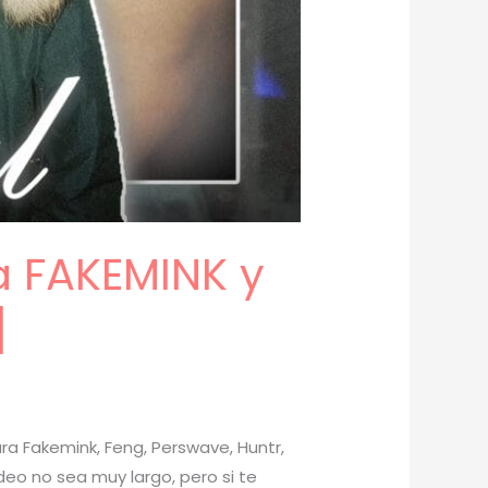
a FAKEMINK y
]
ra Fakemink, Feng, Perswave, Huntr,
deo no sea muy largo, pero si te