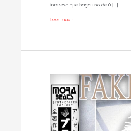
interesa que haga uno de 0 […]
[
Leer más »
TUTORIAL
]
Cómo
Hacer
BEATS
para
FAKEMINK
y
FENG
con
SAMPLES
(prod.
mora)
[44]