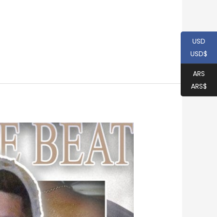
USD
USD$
ARS
ARS$