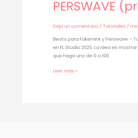
PERSWAVE (pr
Deja un comentario
/
Tutoriales
/
mo
Beats para Fakemink y Perswave – Tut
en FL Studio 2025. La idea es mostra
que haga uno de 0 a 100
[
Leer más »
TUTORIAL
]
Cómo
Hacer
BEATS
para
FAKEMINK
y