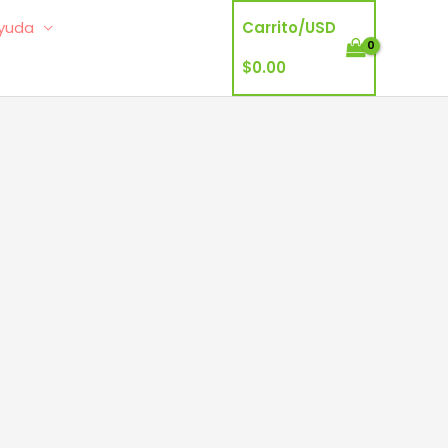
yuda
Carrito/
USD
$
0.00