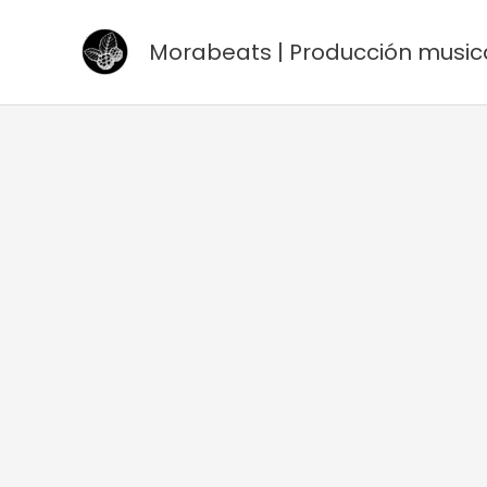
Ir
al
Morabeats | Producción music
contenido