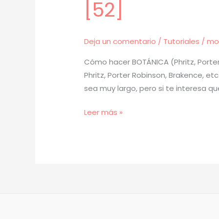
[52]
Deja un comentario
/
Tutoriales
/
mo
Cómo hacer BOTÁNICA (Phritz, Porter
Phritz, Porter Robinson, Brakence, et
sea muy largo, pero si te interesa q
[
Leer más »
TUTORIAL
]
Cómo
Hacer
BOTÁNICA
(prod.
mora)
[52]