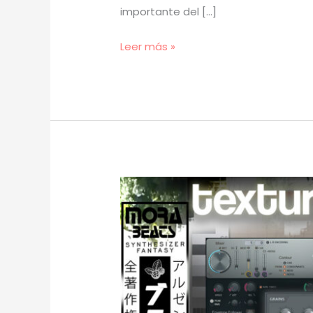
importante del […]
[
Leer más »
TUTORIAL
]
Cómo
Hacer
BOTÁNICA
pt.
2
(prod.
mora)
[53]