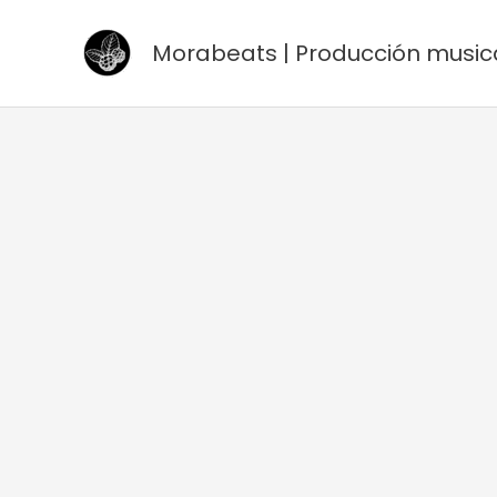
Ir
al
Morabeats | Producción music
contenido