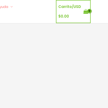
yuda
Carrito/
USD
$
0.00