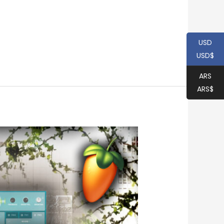
USD
USD$
ARS
ARS$