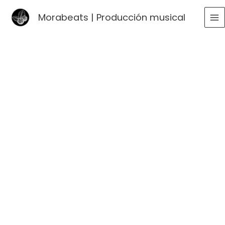
Ir
Morabeats | Producción musical
al
MA
contenido
ME