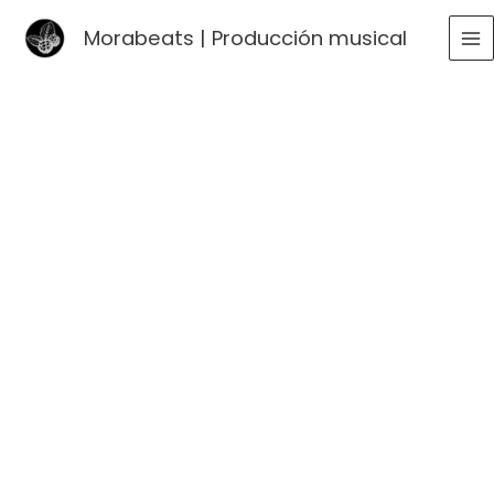
Ir
Morabeats | Producción musical
al
MA
contenido
ME