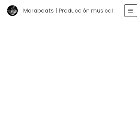
Ir
Morabeats | Producción musical
al
MA
contenido
ME