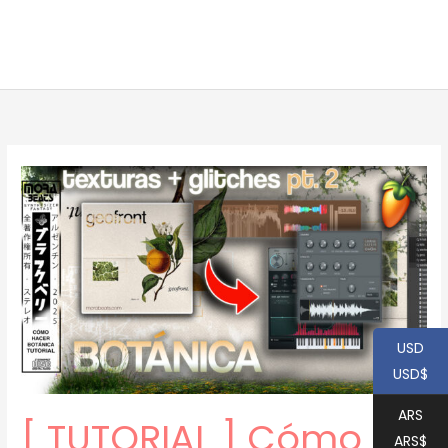
USD
USD$
ARS
[ TUTORIAL ] Cómo
ARS$