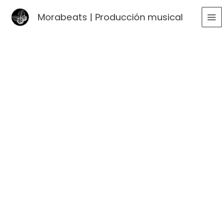
Ir
Morabeats | Producción musical
al
MA
contenido
ME