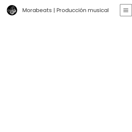
Ir
Morabeats | Producción musical
al
MA
contenido
ME