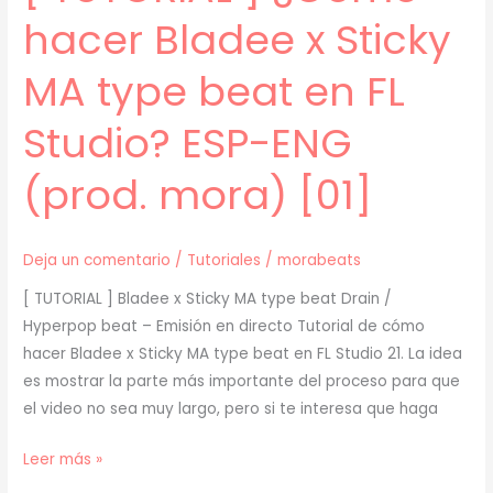
beat?
hacer Bladee x Sticky
(prod.
mora)
MA type beat en FL
[02]
Studio? ESP-ENG
(prod. mora) [01]
Deja un comentario
/
Tutoriales
/
morabeats
[ TUTORIAL ] Bladee x Sticky MA type beat Drain /
Hyperpop beat – Emisión en directo Tutorial de cómo
hacer Bladee x Sticky MA type beat en FL Studio 21. La idea
es mostrar la parte más importante del proceso para que
el video no sea muy largo, pero si te interesa que haga
[
Leer más »
TUTORIAL