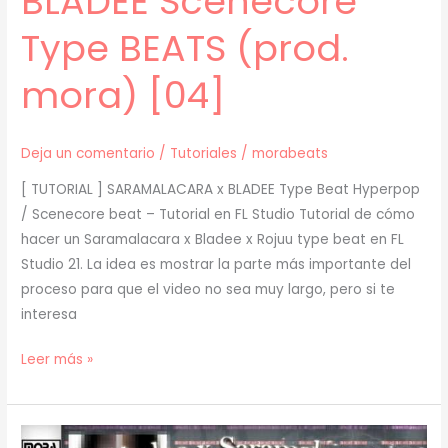
BLADEE Scenecore
Type BEATS (prod.
mora) [04]
Deja un comentario
/
Tutoriales
/
morabeats
[ TUTORIAL ] SARAMALACARA x BLADEE Type Beat Hyperpop
/ Scenecore beat – Tutorial en FL Studio Tutorial de cómo
hacer un Saramalacara x Bladee x Rojuu type beat en FL
Studio 21. La idea es mostrar la parte más importante del
proceso para que el video no sea muy largo, pero si te
interesa
[
Leer más »
TUTORIAL
]
Cómo