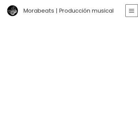
Ir
Morabeats | Producción musical
al
MA
contenido
ME