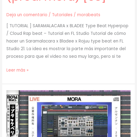
Deja un comentario
/
Tutoriales
/
morabeats
[ TUTORIAL ] SARAMALACARA x BLADEE Type Beat Hyperpop
/ Cloud Rap beat – Tutorial en FL Studio Tutorial de cómo
hacer un Saramalacara x Bladee x Rojuu type beat en FL
Studio 21. La idea es mostrar la parte más importante del
proceso para que el video no sea muy largo, pero si te
[
Leer más »
TUTORIAL
]
Cómo
hacer
SARAMALACARA
x
BLADEE
Type