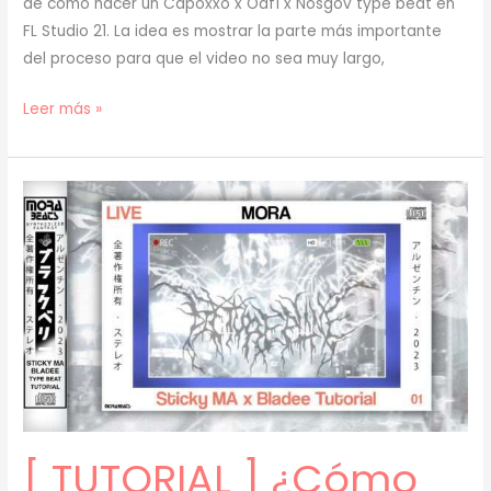
de cómo hacer un Capoxxo x Oaf1 x Nosgov type beat en
FL Studio 21. La idea es mostrar la parte más importante
del proceso para que el video no sea muy largo,
[
Leer más »
LIVE
–
TUTORIAL
]
¿Cómo
hacer
un
Capoxxo
x
Oaf1
x
Nosgov
[ TUTORIAL ] ¿Cómo
type