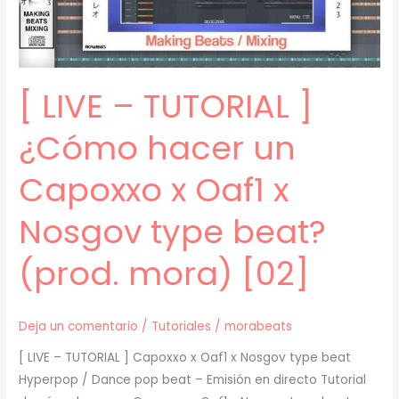
BEATS
(prod.
mora)
[03]
[ LIVE – TUTORIAL ]
¿Cómo hacer un
Capoxxo x Oaf1 x
Nosgov type beat?
(prod. mora) [02]
Deja un comentario
/
Tutoriales
/
morabeats
[ LIVE – TUTORIAL ] Capoxxo x Oaf1 x Nosgov type beat
Hyperpop / Dance pop beat – Emisión en directo Tutorial