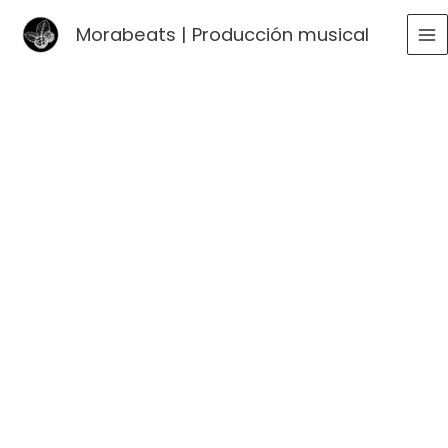
Ir
Morabeats | Producción musical
al
MA
contenido
ME