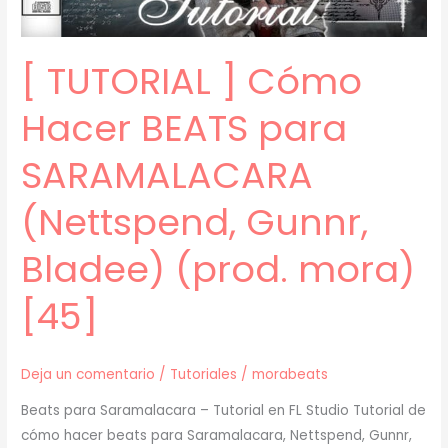
Plucks,
Pads,
[ TUTORIAL ] Cómo
etc.)
(prod.
Hacer BEATS para
mora)
[46]
SARAMALACARA
(Nettspend, Gunnr,
Bladee) (prod. mora)
[45]
Deja un comentario
/
Tutoriales
/
morabeats
Beats para Saramalacara – Tutorial en FL Studio Tutorial de
cómo hacer beats para Saramalacara, Nettspend, Gunnr,