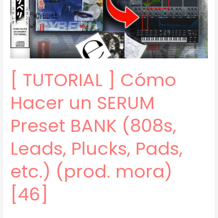
STICKY
MA
y
SARAMALACARA
(prod.
mora)
[ TUTORIAL ] Cómo
[47]
Hacer un SERUM
Preset BANK (808s,
Leads, Plucks, Pads,
etc.) (prod. mora)
[46]