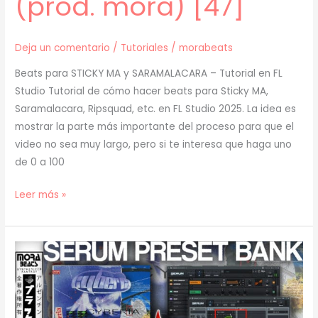
(prod. mora) [47]
Deja un comentario
/
Tutoriales
/
morabeats
Beats para STICKY MA y SARAMALACARA – Tutorial en FL
Studio Tutorial de cómo hacer beats para Sticky MA,
Saramalacara, Ripsquad, etc. en FL Studio 2025. La idea es
mostrar la parte más importante del proceso para que el
video no sea muy largo, pero si te interesa que haga uno
de 0 a 100
[
Leer más »
TUTORIAL
]
Cómo
Hacer
BEATS
para