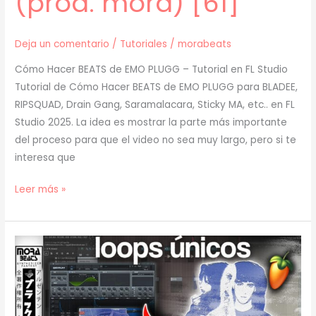
(prod. mora) [61]
Deja un comentario
/
Tutoriales
/
morabeats
Cómo Hacer BEATS de EMO PLUGG – Tutorial en FL Studio
Tutorial de Cómo Hacer BEATS de EMO PLUGG para BLADEE,
RIPSQUAD, Drain Gang, Saramalacara, Sticky MA, etc.. en FL
Studio 2025. La idea es mostrar la parte más importante
del proceso para que el video no sea muy largo, pero si te
interesa que
[
Leer más »
TUTORIAL
]
Cómo
Hacer
EMO
PLUGG
(prod.