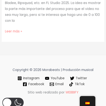
Bladee, Ripsquad, etc. en FL Studio 2025. La idea es mostrar
la parte más importante del proceso para que el video no
sea muy largo, pero si te interesa que haga uno de 0 a 100
con la
[
Leer más »
TUTORIAL
]
Cómo
Hacer
BEATS
para
Copyright © 2026 Morabeats | Producción musical
SARAMALACARA
Instagram
YouTube
Twitter
(Nettspend,
Facebook
Email
TikTok
Gunnr,
Bladee)
Sitio web realizado por
WEBBIFY
(prod.
mora)