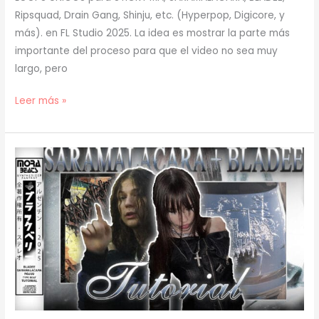
Ripsquad, Drain Gang, Shinju, etc. (Hyperpop, Digicore, y
más). en FL Studio 2025. La idea es mostrar la parte más
importante del proceso para que el video no sea muy
largo, pero
[
Leer más »
TUTORIAL
]
Cómo
Hacer
LOOPS
ÚNICOS
(melodías
+
texturas)
(prod.
mora)
[51]