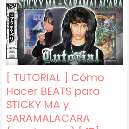
Cómo
Hacer
BEATS
MELÓDICOS
para
STICKY
MA
(prod.
mora)
[48]
[ TUTORIAL ] Cómo
Hacer BEATS para
STICKY MA y
SARAMALACARA