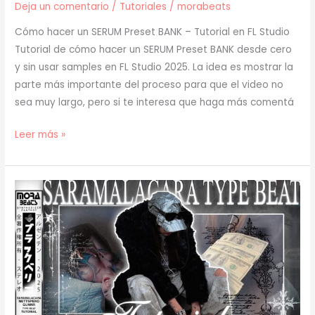
Deja un comentario
/
Tutoriales
/
morabeats
Cómo hacer un SERUM Preset BANK – Tutorial en FL Studio
Tutorial de cómo hacer un SERUM Preset BANK desde cero
y sin usar samples en FL Studio 2025. La idea es mostrar la
parte más importante del proceso para que el video no
sea muy largo, pero si te interesa que haga más comentá
[
Leer más »
TUTORIAL
]
Cómo
Hacer
un
SERUM
Preset
BANK
(808s,
Leads,