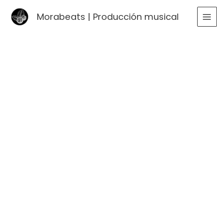
Ir
Morabeats | Producción musical
al
MA
contenido
ME