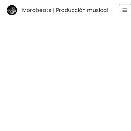
Ir
Morabeats | Producción musical
al
MA
contenido
ME