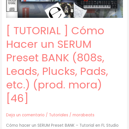
SARAMALACARA
(prod.
mora)
[ TUTORIAL ] Cómo
[47]
Hacer un SERUM
Preset BANK (808s,
Leads, Plucks, Pads,
etc.) (prod. mora)
[46]
Deja un comentario
/
Tutoriales
/
morabeats
Cómo hacer un SERUM Preset BANK – Tutorial en FL Studio