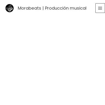
Ir
Morabeats | Producción musical
al
MA
contenido
ME