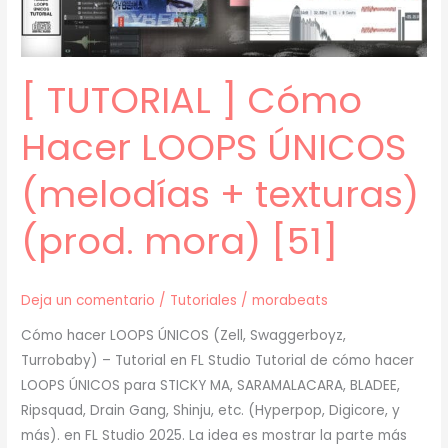
FAKEMINK
y
CRYSTAL
[ TUTORIAL ] Cómo
CASTLES
(prod.
Hacer LOOPS ÚNICOS
mora)
[60]
(melodías + texturas)
(prod. mora) [51]
Deja un comentario
/
Tutoriales
/
morabeats
Cómo hacer LOOPS ÚNICOS (Zell, Swaggerboyz,
Turrobaby) – Tutorial en FL Studio Tutorial de cómo hacer
LOOPS ÚNICOS para STICKY MA, SARAMALACARA, BLADEE,
Ripsquad, Drain Gang, Shinju, etc. (Hyperpop, Digicore, y
más). en FL Studio 2025. La idea es mostrar la parte más