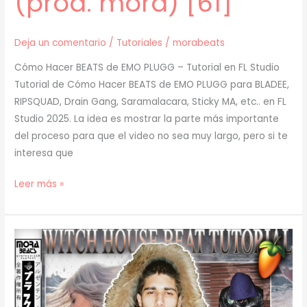
(prod. mora) [61]
Deja un comentario
/
Tutoriales
/
morabeats
Cómo Hacer BEATS de EMO PLUGG – Tutorial en FL Studio
Tutorial de Cómo Hacer BEATS de EMO PLUGG para BLADEE,
RIPSQUAD, Drain Gang, Saramalacara, Sticky MA, etc.. en FL
Studio 2025. La idea es mostrar la parte más importante
del proceso para que el video no sea muy largo, pero si te
interesa que
[
Leer más »
TUTORIAL
]
Cómo
Hacer
EMO
PLUGG
(prod.