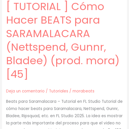
[ TUTORIAL ] Cómo
etc.)
(prod.
Hacer BEATS para
mora)
[46]
SARAMALACARA
(Nettspend, Gunnr,
Bladee) (prod. mora)
[45]
Deja un comentario
/
Tutoriales
/
morabeats
Beats para Saramalacara – Tutorial en FL Studio Tutorial de
cómo hacer beats para Saramalacara, Nettspend, Gunnr,
Bladee, Ripsquad, etc. en FL Studio 2025. La idea es mostrar
la parte más importante del proceso para que el video no