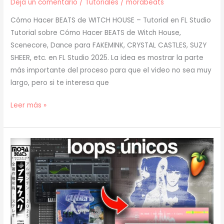
Deja un comentario
/
Tutoriales
/
morabeats
Cómo Hacer BEATS de WITCH HOUSE – Tutorial en FL Studio
Tutorial sobre Cómo Hacer BEATS de Witch House,
Scenecore, Dance para FAKEMINK, CRYSTAL CASTLES, SUZY
SHEER, etc. en FL Studio 2025. La idea es mostrar la parte
más importante del proceso para que el video no sea muy
largo, pero si te interesa que
[
Leer más »
TUTORIAL
]
Cómo
Hacer
BEATS
de
WITCH
HOUSE
para