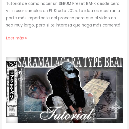
Tutorial de cómo hacer un SERUM Preset BANK desde cero
y sin usar samples en FL Studio 2025. La idea es mostrar la
parte más importante del proceso para que el video no
sea muy largo, pero si te interesa que haga más comentá
[
Leer más »
TUTORIAL
]
Cómo
Hacer
un
SERUM
Preset
BANK
(808s,
Leads,
Plucks,
Pads,