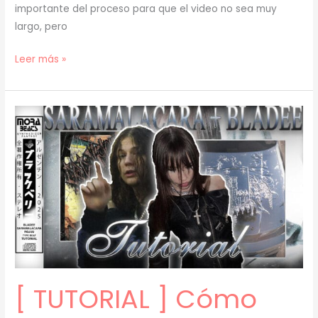
importante del proceso para que el video no sea muy
largo, pero
[
Leer más »
TUTORIAL
]
Cómo
Hacer
LOOPS
ÚNICOS
(melodías
+
texturas)
(prod.
mora)
[51]
[ TUTORIAL ] Cómo