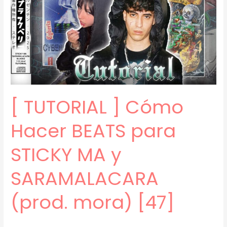
MELÓDICOS
para
STICKY
MA
(prod.
mora)
[48]
[ TUTORIAL ] Cómo
Hacer BEATS para
STICKY MA y
SARAMALACARA
(prod. mora) [47]