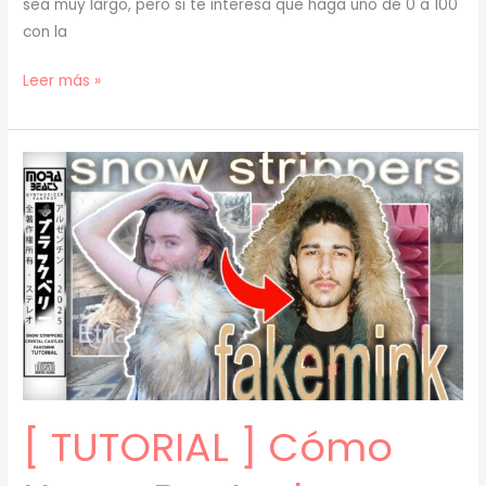
sea muy largo, pero si te interesa que haga uno de 0 a 100
con la
[
Leer más »
TUTORIAL
]
Cómo
Hacer
BEATS
para
SARAMALACARA
(Nettspend,
Gunnr,
Bladee)
(prod.
mora)
[ TUTORIAL ] Cómo
[45]