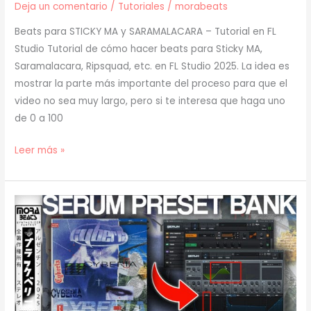
Deja un comentario
/
Tutoriales
/
morabeats
Beats para STICKY MA y SARAMALACARA – Tutorial en FL
Studio Tutorial de cómo hacer beats para Sticky MA,
Saramalacara, Ripsquad, etc. en FL Studio 2025. La idea es
mostrar la parte más importante del proceso para que el
video no sea muy largo, pero si te interesa que haga uno
de 0 a 100
[
Leer más »
TUTORIAL
]
Cómo
Hacer
BEATS
para
STICKY
MA
y