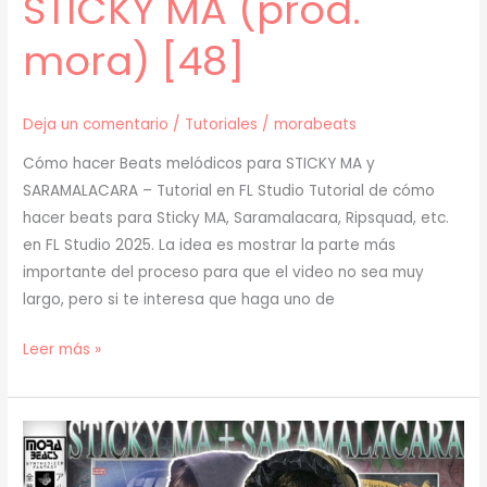
STICKY MA (prod.
mora) [48]
Deja un comentario
/
Tutoriales
/
morabeats
Cómo hacer Beats melódicos para STICKY MA y
SARAMALACARA – Tutorial en FL Studio Tutorial de cómo
hacer beats para Sticky MA, Saramalacara, Ripsquad, etc.
en FL Studio 2025. La idea es mostrar la parte más
importante del proceso para que el video no sea muy
largo, pero si te interesa que haga uno de
[
Leer más »
TUTORIAL
]
Cómo
Hacer
BEATS