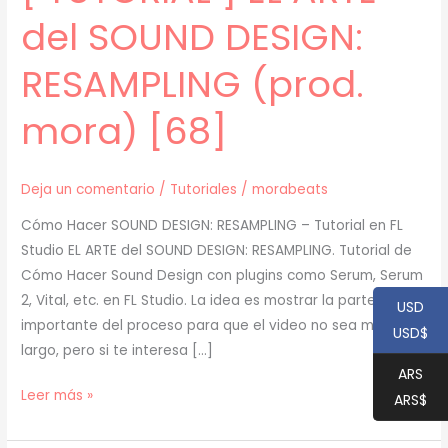
del SOUND DESIGN:
RESAMPLING (prod.
mora) [68]
Deja un comentario
/
Tutoriales
/
morabeats
Cómo Hacer SOUND DESIGN: RESAMPLING – Tutorial en FL
Studio EL ARTE del SOUND DESIGN: RESAMPLING. Tutorial de
Cómo Hacer Sound Design con plugins como Serum, Serum
2, Vital, etc. en FL Studio. La idea es mostrar la parte más
USD
importante del proceso para que el video no sea muy
USD$
largo, pero si te interesa […]
ARS
[
Leer más »
ARS$
TUTORIAL
]