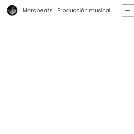
Ir
Morabeats | Producción musical
al
MA
contenido
ME