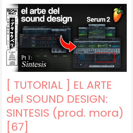
EL
ARTE
del
SOUND
DESIGN:
RESAMPLING
(prod.
mora)
[68]
[ TUTORIAL ] EL ARTE
del SOUND DESIGN:
SINTESIS (prod. mora)
[67]