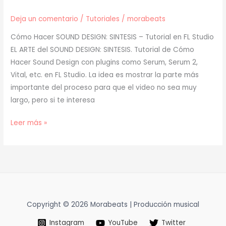
Deja un comentario
/
Tutoriales
/
morabeats
Cómo Hacer SOUND DESIGN: SINTESIS – Tutorial en FL Studio
EL ARTE del SOUND DESIGN: SINTESIS. Tutorial de Cómo
Hacer Sound Design con plugins como Serum, Serum 2,
Vital, etc. en FL Studio. La idea es mostrar la parte más
importante del proceso para que el video no sea muy
largo, pero si te interesa
[
Leer más »
TUTORIAL
]
EL
ARTE
del
SOUND
Copyright © 2026 Morabeats | Producción musical
DESIGN:
Instagram
YouTube
Twitter
SINTESIS