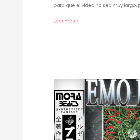
para que el video no sea muy largo, 
[
Leer más »
TUTORIAL
]
Cómo
Hacer
BEATS
MELÓDICOS
y
DISTORSIONADOS
(prod.
mora)
[63]