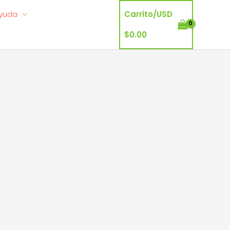
yuda
Carrito/
USD
$
0.00