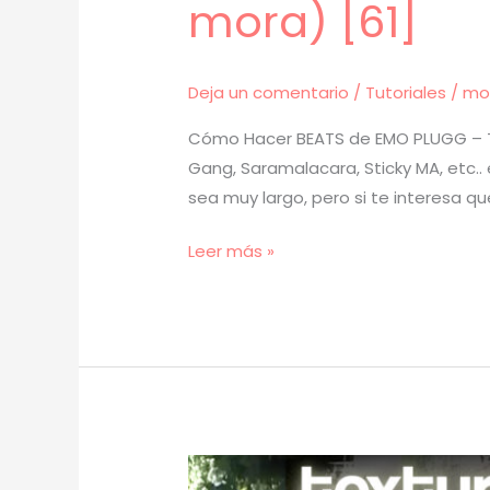
mora) [61]
Deja un comentario
/
Tutoriales
/
mo
Cómo Hacer BEATS de EMO PLUGG – Tu
Gang, Saramalacara, Sticky MA, etc..
sea muy largo, pero si te interesa qu
[
Leer más »
TUTORIAL
]
Cómo
Hacer
EMO
PLUGG
(prod.
mora)