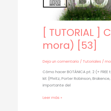
[ TUTORIAL ] 
mora) [53]
Deja un comentario
/
Tutoriales
/
mo
Cómo hacer BOTÁNICA pt. 2 (+ FREE te
kit (Phritz, Porter Robinson, Brakence
importante del
[
Leer más »
TUTORIAL
]