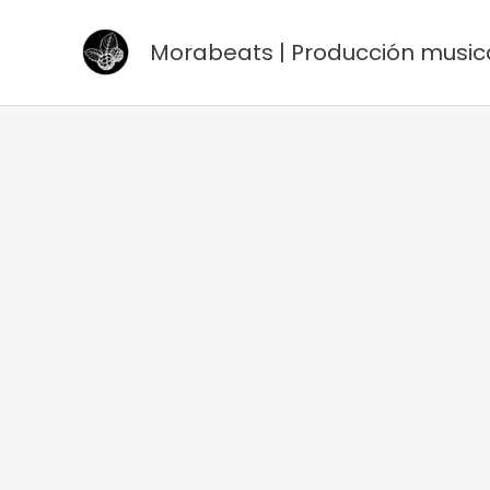
Ir
al
Morabeats | Producción music
contenido