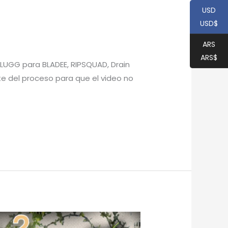
USD
USD$
ARS
ARS$
LUGG para BLADEE, RIPSQUAD, Drain
te del proceso para que el video no