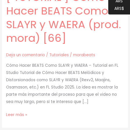
ARS
Hacer BEATS Como
ARS$
SLAYR y WAERA (prod.
mora) [66]
Deja un comentario
/
Tutoriales
/
morabeats
Cómo Hacer BEATS Como SLAYR y WAERA – Tutorial en FL
Studio Tutorial de Cómo Hacer BEATS Melódicos y
Distorsionados como SLAYR y WAERA (Rexv2, Maajins,
Osamason, etc.) en FL Studio 2025. La idea es mostrar la
parte más importante del proceso para que el video no
sea muy largo, pero si te interesa que […]
[
Leer más »
TUTORIAL
]