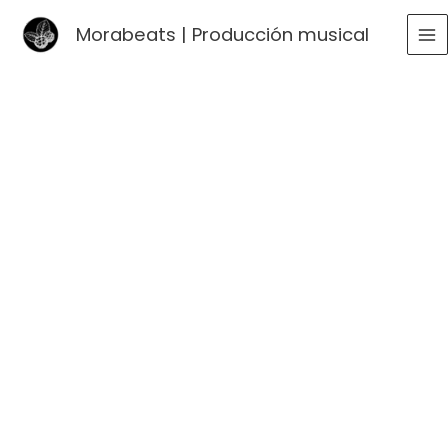
Ir
Morabeats | Producción musical
al
MA
contenido
ME