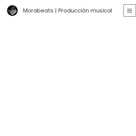
Ir
Morabeats | Producción musical
al
MA
contenido
ME