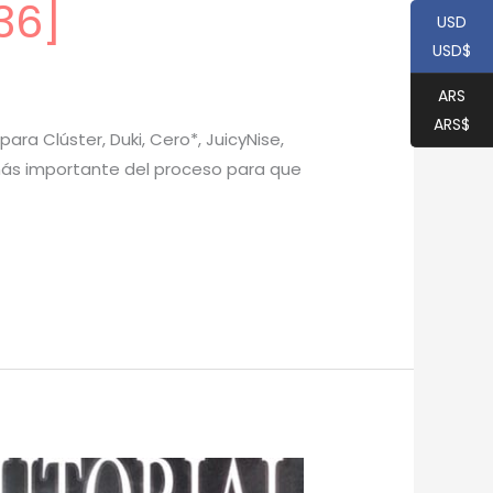
36]
USD
USD$
ARS
ARS$
ara Clúster, Duki, Cero*, JuicyNise,
e más importante del proceso para que