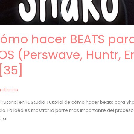
 Cómo hacer BEATS par
S (Perswave, Huntr, E
[35]
rabeats
Tutorial en FL Studio Tutorial de cómo hacer beats para Sha
tudio. La idea es mostrar la parte más importante del proces
0 a