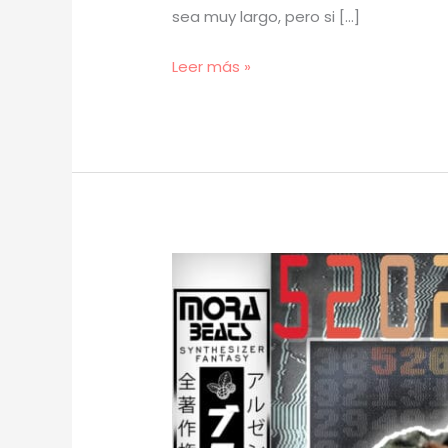
sea muy largo, pero si […]
[
Leer más »
TUTORIAL
]
Cómo
Hacer
BEATS
como
CERO*
–
COMO
ROE
(prod.
mora)
[54]