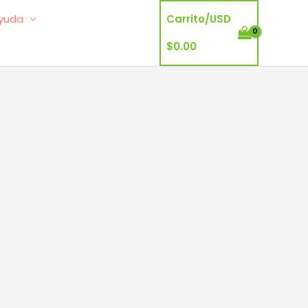
yuda
Carrito/
USD
$
0.00