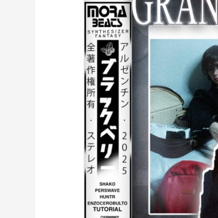
Clúster
y
Duki
–
5202
(prod.
mora)
[36]