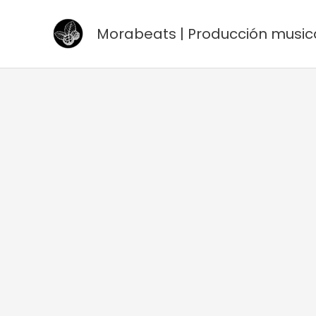
Ir
al
Morabeats | Producción music
contenido