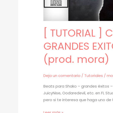
[ TUTORIAL ]
GRANDES EXITO
(prod. mora) 
Deja un comentario
/
Tutoriales
/
mo
Beats para Shako – grandes éxitos – 
JuicyNise, Oodaredevil, etc. en FL S
pero si te interesa que haga uno de 
[
Leer más »