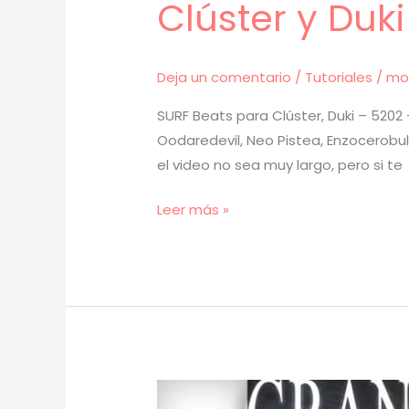
Clúster y Duk
Deja un comentario
/
Tutoriales
/
mo
SURF Beats para Clúster, Duki – 5202 
Oodaredevil, Neo Pistea, Enzocerobul
el video no sea muy largo, pero si te
[
Leer más »
TUTORIAL
]
Cómo
Hacer
BEATS
de
SURF
para