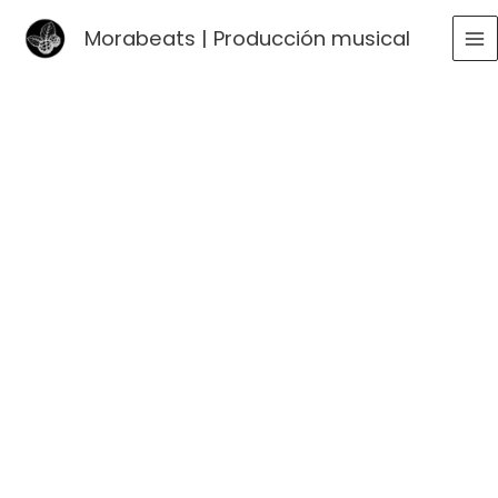
Ir
Morabeats | Producción musical
al
MA
contenido
ME