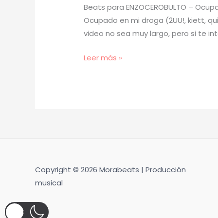
Beats para ENZOCEROBULTO – Ocupad
Ocupado en mi droga (2UU!, kiett, qu
video no sea muy largo, pero si te in
[
Leer más »
TUTORIAL
]
Cómo
Hacer
BEATS
como
ENZOCEROBULTO
–
Copyright © 2026 Morabeats | Producción
Ocupado
musical
en
mi
droga