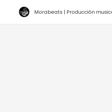
Ir
al
Morabeats | Producción music
contenido