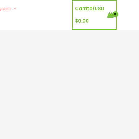
yuda
Carrito/
USD
$
0.00