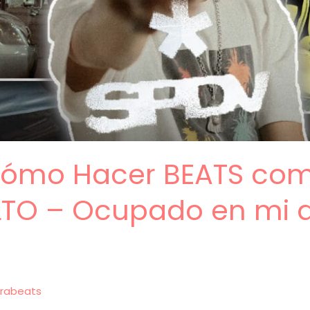
 Cómo Hacer BEATS co
O – Ocupado en mi d
rabeats