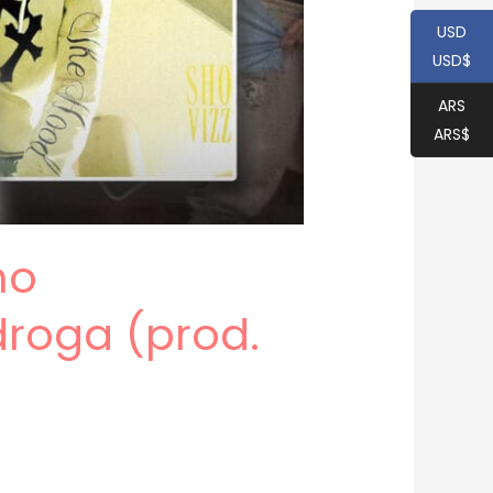
USD
USD$
ARS
ARS$
mo
roga (prod.