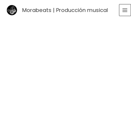
Ir
Morabeats | Producción musical
al
MA
contenido
ME