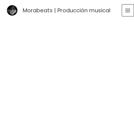
Ir
Morabeats | Producción musical
al
MA
contenido
ME