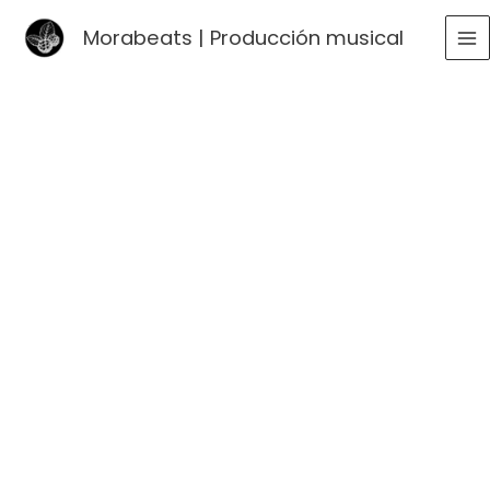
Ir
Morabeats | Producción musical
al
MA
contenido
ME