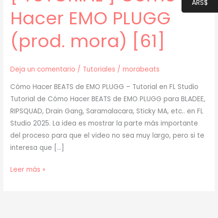
ARS$
Hacer EMO PLUGG
(prod. mora) [61]
Deja un comentario
/
Tutoriales
/
morabeats
Cómo Hacer BEATS de EMO PLUGG – Tutorial en FL Studio
Tutorial de Cómo Hacer BEATS de EMO PLUGG para BLADEE,
RIPSQUAD, Drain Gang, Saramalacara, Sticky MA, etc.. en FL
Studio 2025. La idea es mostrar la parte más importante
del proceso para que el video no sea muy largo, pero si te
interesa que […]
[
Leer más »
TUTORIAL
]
Cómo
Hacer