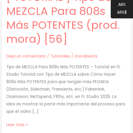
ARS
MEZCLA Para 808s
ARS$
Más POTENTES (prod.
mora) [56]
Deja un comentario
/
Tutoriales
/
morabeats
Tips de MEZCLA Para 808s Más POTENTES – Tutorial en FL
Studio Tutorial con Tips de MEZCLA sobre Cómo Hacer
808s Más POTENTES para que tengan más PEGADA
(Distorsión, Sidechain, Transients, etc.) Fakemink,
Osamason, Nettspend, F1lthy, etc. en FL Studio 2025. La
idea es mostrar la parte más importante del proceso para
que el video […]
[
Leer más »
TUTORIAL