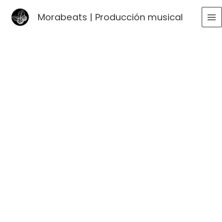
Ir
Morabeats | Producción musical
al
MA
contenido
ME