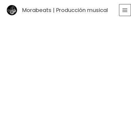
Ir
Morabeats | Producción musical
al
MA
contenido
ME