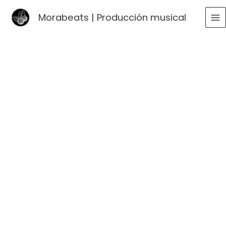
Ir
Morabeats | Producción musical
al
MA
contenido
ME