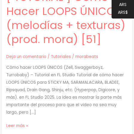
ARS
Hacer LOOPS ÚNICOS
ARS$
(melodías + texturas)
(prod. mora) [51]
Deja un comentario
/
Tutoriales
/
morabeats
Cómo hacer LOOPS ÚNICOS (Zell, Swaggerboyz,
Turrobaby) – Tutorial en FL Studio Tutorial de cómo hacer
LOOPS ÚNICOS para STICKY MA, SARAMALACARA, BLADEE,
Ripsquad, Drain Gang, Shinju, etc. (Hyperpop, Digicore, y
más). en FL Studio 2025. La idea es mostrar la parte más
importante del proceso para que el video no sea muy
largo, pero […]
[
Leer más »
TUTORIAL