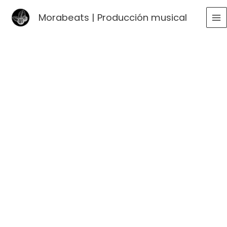
Ir
Morabeats | Producción musical
al
MA
contenido
ME