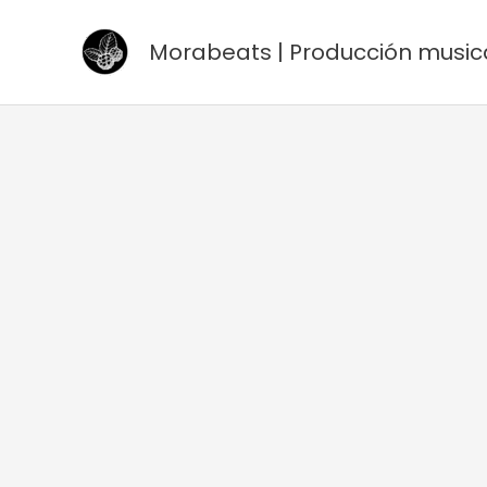
Ir
al
Morabeats | Producción music
contenido