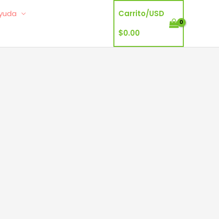
yuda
Carrito/
USD
$
0.00