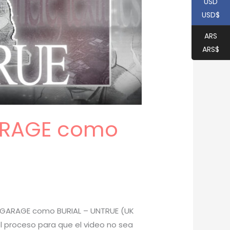
USD
USD$
ARS
ARS$
GARAGE como
E GARAGE como BURIAL – UNTRUE (UK
l proceso para que el video no sea