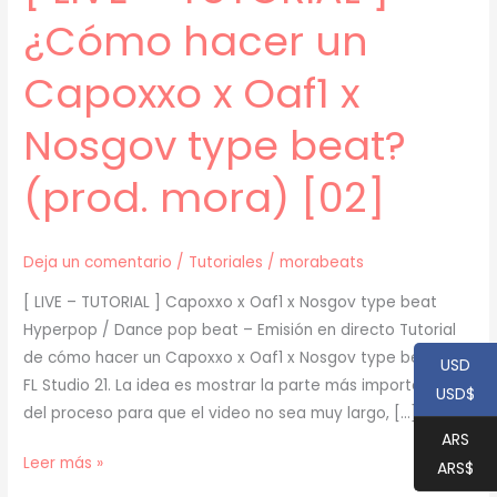
¿Cómo hacer un
Capoxxo x Oaf1 x
Nosgov type beat?
(prod. mora) [02]
Deja un comentario
/
Tutoriales
/
morabeats
[ LIVE – TUTORIAL ] Capoxxo x Oaf1 x Nosgov type beat
Hyperpop / Dance pop beat – Emisión en directo Tutorial
de cómo hacer un Capoxxo x Oaf1 x Nosgov type beat en
USD
FL Studio 21. La idea es mostrar la parte más importante
USD$
del proceso para que el video no sea muy largo, […]
ARS
[
Leer más »
ARS$
LIVE