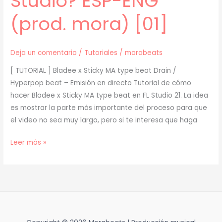
Studio? ESP-ENG
(prod. mora) [01]
Deja un comentario
/
Tutoriales
/
morabeats
[ TUTORIAL ] Bladee x Sticky MA type beat Drain /
Hyperpop beat – Emisión en directo Tutorial de cómo
hacer Bladee x Sticky MA type beat en FL Studio 21. La idea
es mostrar la parte más importante del proceso para que
el video no sea muy largo, pero si te interesa que haga
[
Leer más »
TUTORIAL
]
¿Cómo
hacer
Bladee
x