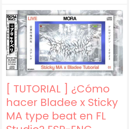
–
TUTORIAL
]
¿Cómo
hacer
un
Capoxxo
x
Oaf1
x
Nosgov
[ TUTORIAL ] ¿Cómo
type
beat?
hacer Bladee x Sticky
(prod.
mora)
MA type beat en FL
[02]