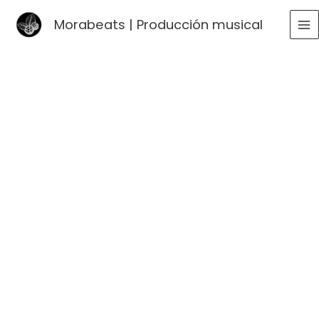
Ir
Morabeats | Producción musical
al
MA
contenido
ME