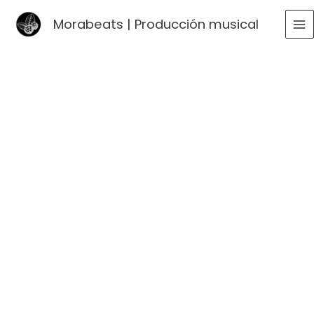
Ir
Morabeats | Producción musical
al
MA
contenido
ME