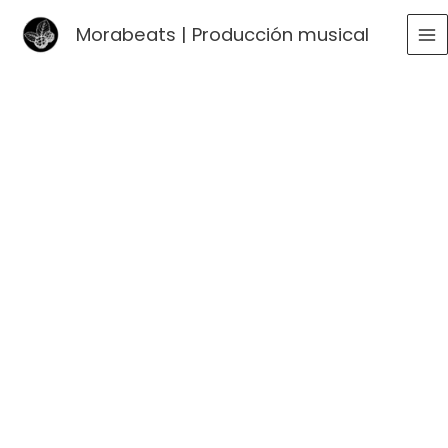
Ir
Morabeats | Producción musical
al
MA
contenido
ME