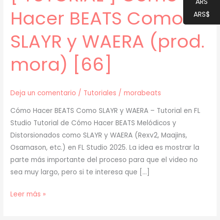
ARS
Hacer BEATS Como
ARS$
SLAYR y WAERA (prod.
mora) [66]
Deja un comentario
/
Tutoriales
/
morabeats
Cómo Hacer BEATS Como SLAYR y WAERA – Tutorial en FL
Studio Tutorial de Cómo Hacer BEATS Melódicos y
Distorsionados como SLAYR y WAERA (Rexv2, Maajins,
Osamason, etc.) en FL Studio 2025. La idea es mostrar la
parte más importante del proceso para que el video no
sea muy largo, pero si te interesa que […]
[
Leer más »
TUTORIAL
]