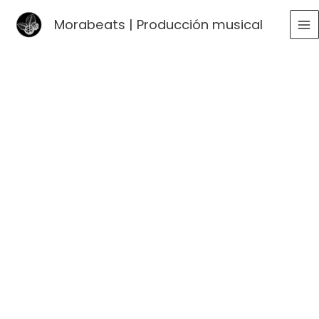
Ir
Morabeats | Producción musical
al
MA
contenido
ME