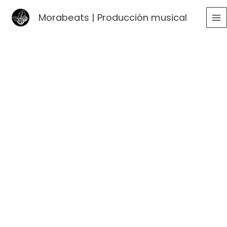
Ir
Morabeats | Producción musical
al
MA
contenido
ME