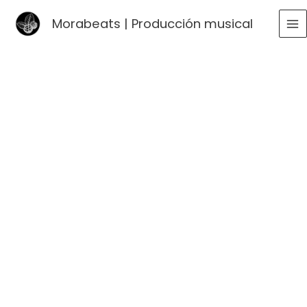
Ir
Morabeats | Producción musical
al
MA
contenido
ME