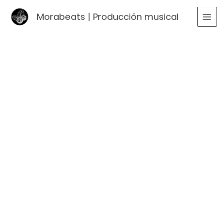
Ir
Morabeats | Producción musical
al
MA
contenido
ME