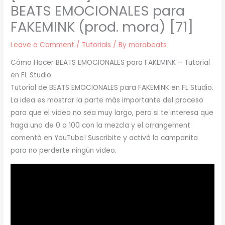
BEATS EMOCIONALES para
FAKEMINK (prod. mora) [71]
Leave a Comment
/
Tutorials
/ By
morabeats
Cómo Hacer BEATS EMOCIONALES para FAKEMINK – Tutorial
en FL Studio
Tutorial de BEATS EMOCIONALES para FAKEMINK en FL Studio.
La idea es mostrar la parte más importante del proceso
para que el video no sea muy largo, pero si te interesa que
haga uno de 0 a 100 con la mezcla y el arrangement
comentá en YouTube! Suscribite y activá la campanita
para no perderte ningún video.