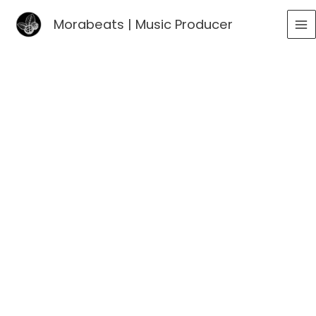
Go
Morabeats | Music Producer
to
MA
content
ME