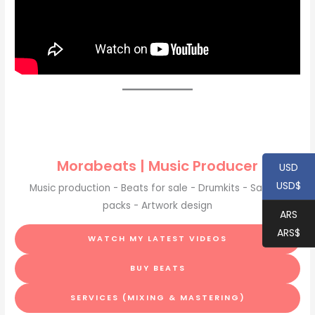
Morabeats | Music Producer
USD
USD$
Music production - Beats for sale - Drumkits - Sample
packs - Artwork design
ARS
ARS$
WATCH MY LATEST VIDEOS
BUY BEATS
SERVICES (MIXING & MASTERING)