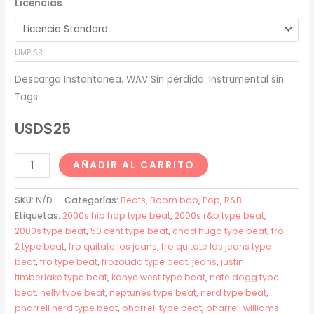
Licencias
precios:
desde
LIMPIAR
USD$20
Descarga Instantanea. WAV Sin pérdida. Instrumental sin
hasta
Tags.
USD$200
USD$
25
Fro!
AÑADIR AL CARRITO
+
Pharrell
SKU:
N/D
Categorías:
Beats
,
Boom bap
,
Pop
,
R&B
+
Etiquetas:
2000s hip hop type beat
,
2000s r&b type beat
,
2000s type beat
,
50 cent type beat
,
chad hugo type beat
,
fro
The
2 type beat
,
fro quitate los jeans
,
fro quitate los jeans type
Neptunes
beat
,
fro type beat
,
frozouda type beat
,
jeans
,
justin
+
timberlake type beat
,
kanye west type beat
,
nate dogg type
2000s
beat
,
nelly type beat
,
neptunes type beat
,
nerd type beat
,
Type
pharrell nerd type beat
,
pharrell type beat
,
pharrell williams