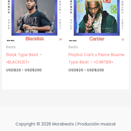
Beats
Beats
6lack Type Beat –
Playboi Carti x Pierre Bourne
«BLACKLIST»
Type Beat – «CARTIER»
Rango
Rango
USD$
20
-
USD$
200
USD$
20
-
USD$
200
de
de
precios:
precios:
desde
desde
USD$20
USD$20
hasta
hasta
USD$200
USD$200
Copyright © 2026 Morabeats | Producción musical