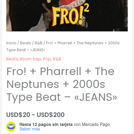
Inicio
/
Beats
/
R&B
/ Fro! + Pharrell + The Neptunes + 2000s
Type Beat – «JEANS»
Beats
,
Boom bap
,
Pop
,
R&B
Fro! + Pharrell + The
Neptunes + 2000s
Type Beat – «JEANS»
Rango
USD$
20
-
USD$
200
Hasta 12 pagos sin tarjeta
con Mercado Pago.
de
Saber más