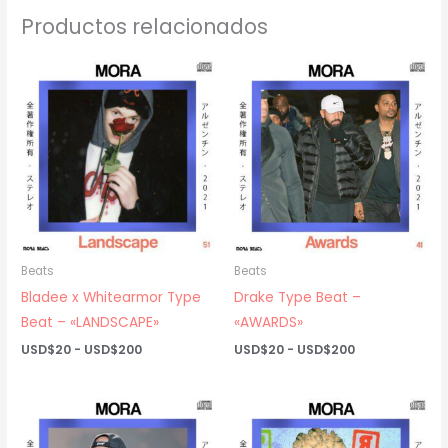
Productos relacionados
Beats
Beats
Bladee x Whitearmor Type
Drake Type Beat –
Beat – «LANDSCAPE»
«AWARDS»
Rango
Rango
USD$
20
-
USD$
200
USD$
20
-
USD$
200
de
de
precios:
precios:
desde
desde
USD$20
USD$20
hasta
hasta
USD$200
USD$200