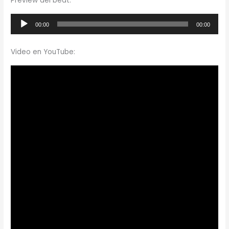
Preview del beat:
Reproductor
00:00
00:00
de
audio
Video en YouTube: