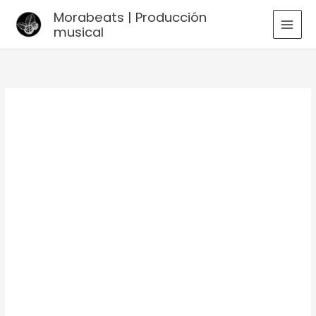
Ir
Morabeats | Producción
al
musical
MAI
contenido
MEN