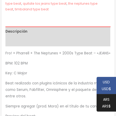
Beat
type beat
,
quitate los jeans type beat
,
the neptunes type
-
beat
,
timbaland type beat
"JEANS"
cantidad
Descripción
Información adicional
Fro! + Pharrell + The Neptunes + 2000s Type Beat – «JEANS»
BPM: 102 BPM
Key: C Major
USD
Beat realizado con plugins icónicos de la industria musical,
USD$
como Serum, Fabfilter, Omnisphere y el paquete de Waves,
entre otros.
ARS
ARS$
Siempre agregar (prod. Mora) en el título de tu canción