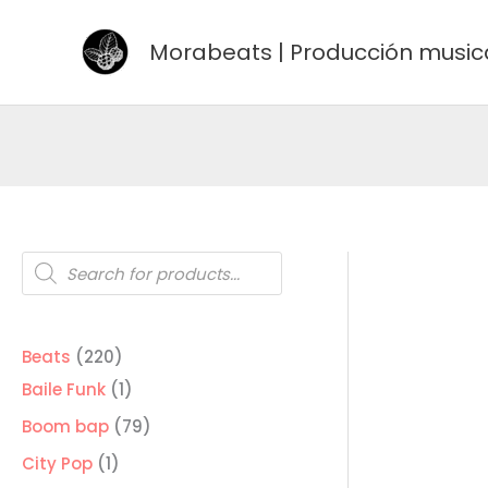
Ir
al
Morabeats | Producción music
contenido
Búsqueda
de
productos
220
Beats
220
productos
1
Baile Funk
1
producto
79
Boom bap
79
productos
1
City Pop
1