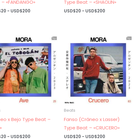
t – «FANDANGO»
Type Beat – «SHAOLIN»
Rango
Rango
$
20
-
USD$
200
USD$
20
-
USD$
200
de
de
precios:
precios:
desde
desde
USD$20
USD$20
hasta
hasta
USD$200
USD$200
s
Beats
eo x Bejo Type Beat –
Fanso (Cráneo x Lasser)
»
Type Beat – «CRUCERO»
Rango
Rango
$
20
-
USD$
200
USD$
20
-
USD$
200