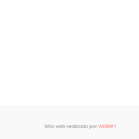
de
de
precios:
precios:
desde
desde
USD$20
USD$20
hasta
hasta
USD$200
USD$200
Sitio web realizado por
WEBBIFY