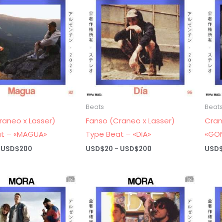
hasta
hasta
USD$200
USD$200
Beats
Beat
raneo x Lasser)
Fanso (Craneo x Lasser)
Cran
at – «MAGUA»
Type Beat – «DIA»
«GO
Rango
Rango
USD$
200
USD$
20
-
USD$
200
USD
de
de
precios:
precios:
desde
desde
USD$20
USD$20
hasta
hasta
USD$200
USD$200