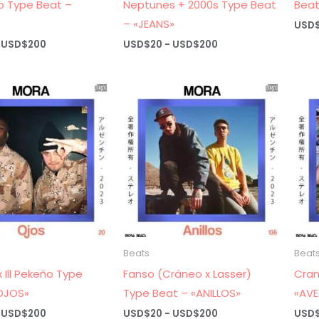
 Type Beat –
Neptunes + 2000s Type Beat
Bea
– «JEANS»
USD
Rango
Rango
USD$
200
USD$
20
-
USD$
200
de
de
precios:
precios:
desde
desde
USD$20
USD$20
hasta
hasta
USD$200
USD$200
Beats
Beat
x Ill Pekeño Type
Fanso (Cráneo x Lasser)
Cran
OJOS»
Type Beat – «ANILLOS»
«AVE
Rango
Rango
USD$
200
USD$
20
-
USD$
200
USD