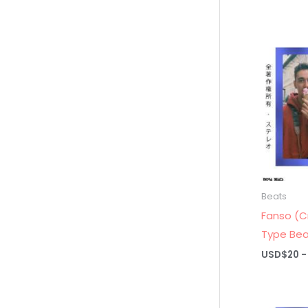
Beats
Fanso (C
Type Bea
USD$
20
-