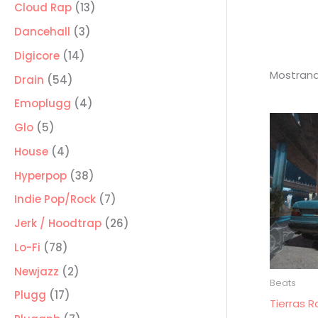
producto
13
Cloud Rap
13
productos
3
Dancehall
3
productos
14
Digicore
14
Mostrand
productos
54
Drain
54
productos
4
Emoplugg
4
productos
5
Glo
5
productos
4
House
4
productos
38
Hyperpop
38
productos
7
Indie Pop/Rock
7
productos
26
Jerk / Hoodtrap
26
productos
78
Lo-Fi
78
productos
2
Newjazz
2
Beats
productos
17
Plugg
17
Tierras 
productos