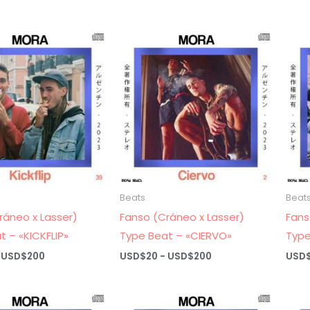
de
de
precios:
precios:
desde
desde
USD$20
USD$20
hasta
hasta
USD$200
USD$200
Beats
Beat
ráneo x Lasser)
Fanso (Cráneo x Lasser)
Fans
t – «KICKFLIP»
Type Beat – «CIERVO»
Type
Rango
Rango
USD$
200
USD$
20
-
USD$
200
USD
de
de
precios:
precios:
desde
desde
USD$20
USD$20