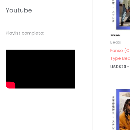
Youtube
Playlist completa:
Beats
Fanso (C
Type Bea
USD$
20
-