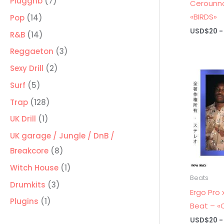
7
Pluggnb
7
Cerounno
productos
«BIRDS»
14
Pop
14
USD$
20
-
productos
14
R&B
14
productos
3
Reggaeton
3
productos
2
Sexy Drill
2
productos
5
Surf
5
productos
128
Trap
128
productos
1
UK Drill
1
producto
UK garage / Jungle / DnB /
8
Breakcore
8
productos
1
Witch House
1
Beats
producto
3
Drumkits
3
Ergo Pro 
productos
1
Plugins
1
Beat – «
producto
USD$
20
-