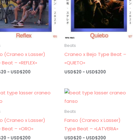
s
Beats
o (Craneo x Lasser)
Craneo x Bejo Type Beat –
 Beat – «REFLEX»
«QUIETO»
Rango
Rango
$
20
-
USD$
200
USD$
20
-
USD$
200
de
de
precios:
precios:
desde
desde
USD$20
USD$20
hasta
hasta
USD$200
USD$200
s
Beats
o (Craneo x Lasser)
Fanso (Craneo x Lasser)
 Beat – «ORO»
Type Beat – «LATVERIA»
Rango
Rango
$
20
-
USD$
200
USD$
20
-
USD$
200