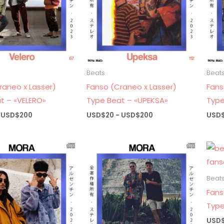
Beats
Beat
raneo x Lasser)
Fanso (Craneo x Lasser)
Fans
t – «VELERO»
Type Beat – «UPEKSA»
Type
Rango
Rango
USD$
200
USD$
20
-
USD$
200
USD
de
de
precios:
precios:
desde
desde
USD$20
USD$20
hasta
hasta
USD$200
USD$200
Beat
Fans
Type
USD