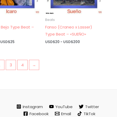
Beats
 Bejo Type Beat –
Fanso (Craneo x Lasser)
Type Beat – «SUEÑO»
Rango
Rango
USD$
25
USD$
20
-
USD$
200
de
de
precios:
precios:
desde
desde
USD$20
USD$20
hasta
hasta
2
3
4
→
USD$25
USD$200
Instagram
YouTube
Twitter
Facebook
Email
TikTok