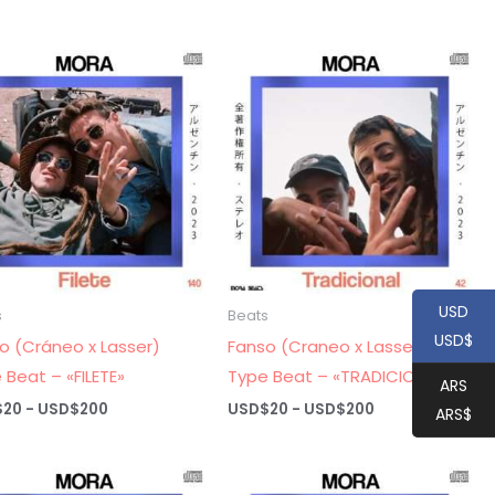
de
de
precios:
precios:
desde
desde
USD$20
USD$20
hasta
hasta
USD$200
USD$200
USD
s
Beats
USD$
o (Cráneo x Lasser)
Fanso (Craneo x Lasser)
 Beat – «FILETE»
Type Beat – «TRADICIONAL»
ARS
Rango
Rango
$
20
-
USD$
200
USD$
20
-
USD$
200
ARS$
de
de
precios:
precios:
desde
desde
USD$20
USD$20