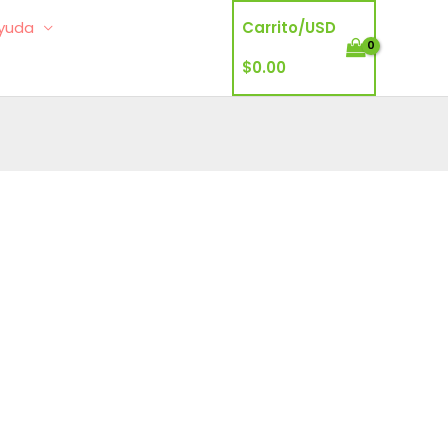
yuda
Carrito/
USD
$
0.00