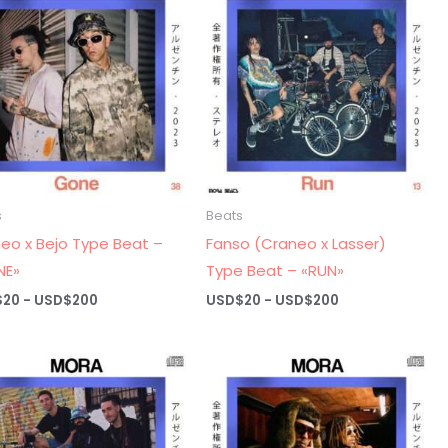
hasta
hasta
USD$200
USD$200
s
Beats
eo x Bejo Type Beat –
Fanso (Craneo x Lasser)
NE»
Type Beat – «RUN»
Rango
Rango
$
20
-
USD$
200
USD$
20
-
USD$
200
de
de
precios:
precios:
desde
desde
USD$20
USD$20
hasta
hasta
USD$200
USD$200