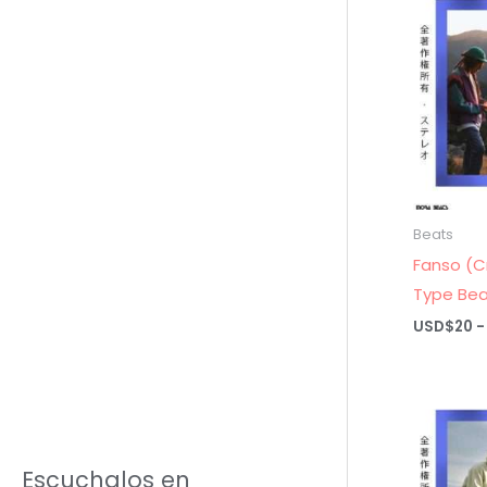
Beats
Fanso (C
Type Be
USD$
20
-
Escuchalos en