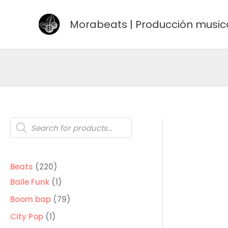
Ir
al
Morabeats | Producción music
contenido
Búsqueda
de
productos
220
Beats
220
productos
1
Baile Funk
1
producto
79
Boom bap
79
productos
1
City Pop
1