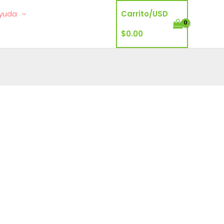
yuda
Carrito/
USD
$
0.00