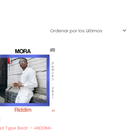
s
id Type Beat – «RIDDIM»