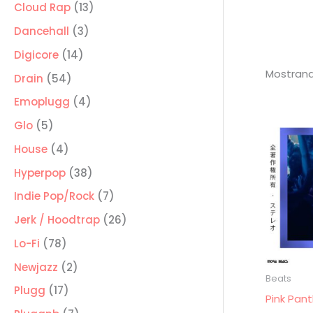
producto
13
Cloud Rap
13
productos
3
Dancehall
3
productos
14
Digicore
14
Mostrand
productos
54
Drain
54
productos
4
Emoplugg
4
productos
5
Glo
5
productos
4
House
4
productos
38
Hyperpop
38
productos
7
Indie Pop/Rock
7
productos
26
Jerk / Hoodtrap
26
productos
78
Lo-Fi
78
productos
2
Newjazz
2
Beats
productos
17
Plugg
17
Pink Pan
productos