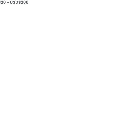
Rango
$
20
-
USD$
200
de
precios:
desde
USD$20
hasta
USD$200