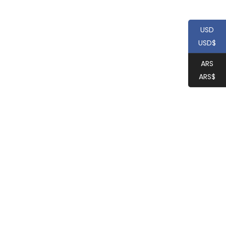
USD
USD$
ARS
ARS$