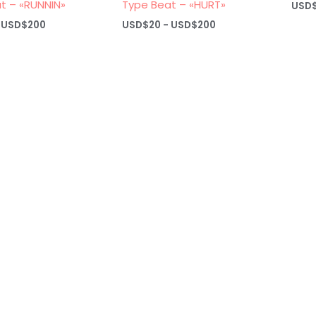
t – «RUNNIN»
Type Beat – «HURT»
USD
Rango
Rango
USD$
200
USD$
20
-
USD$
200
de
de
precios:
precios:
desde
desde
USD$20
USD$20
hasta
hasta
USD$200
USD$200