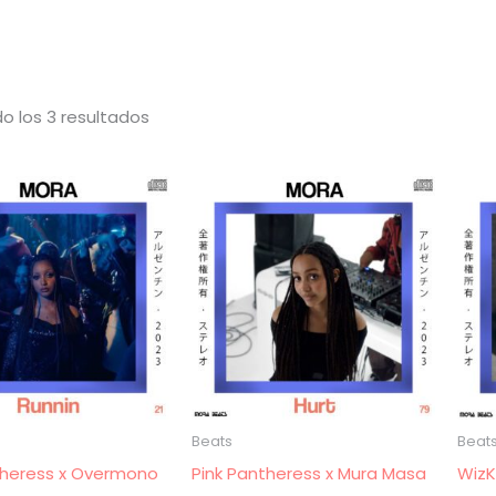
Ordenado
o los 3 resultados
por
los
últimos
Beats
Beat
theress x Overmono
Pink Pantheress x Mura Masa
WizK