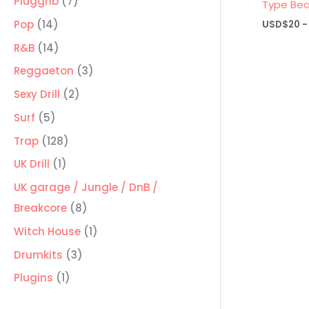
7
Pluggnb
7
Type Bea
productos
14
Pop
14
USD$
20
-
productos
14
R&B
14
productos
3
Reggaeton
3
productos
2
Sexy Drill
2
productos
5
Surf
5
productos
128
Trap
128
productos
1
UK Drill
1
producto
UK garage / Jungle / DnB /
8
Breakcore
8
productos
1
Witch House
1
producto
3
Drumkits
3
productos
1
Plugins
1
producto