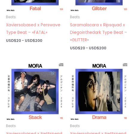
Beats
Beats
Xaviersobased x Perswave
Saramalacara x Ripsquad x
Type Beat – «FATAL»
Diegointhedark Type Beat –
«GLITTER»
Rango
USD$
20
-
USD$
200
de
Rango
USD$
20
-
USD$
200
precios:
de
desde
precios:
USD$20
desde
hasta
USD$20
USD$200
hasta
USD$200
Beats
Beats
Xaviersobased x Nettspend
Xaviersobased x Nettspend