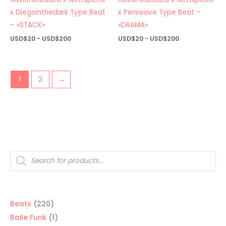
x Diegointhedark Type Beat
x Perswave Type Beat –
– «STACK»
«DRAMA»
Rango
Rango
USD$
20
-
USD$
200
USD$
20
-
USD$
200
de
de
precios:
precios:
desde
desde
USD$20
USD$20
hasta
hasta
1
2
→
USD$200
USD$200
Búsqueda
de
productos
220
Beats
220
productos
1
Baile Funk
1