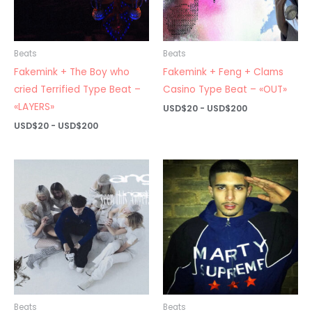
Beats
Beats
Fakemink + The Boy who
Fakemink + Feng + Clams
cried Terrified Type Beat –
Casino Type Beat – «OUT»
«LAYERS»
Rango
USD$
20
-
USD$
200
de
Rango
USD$
20
-
USD$
200
precios:
de
desde
precios:
USD$20
desde
hasta
USD$20
USD$200
hasta
USD$200
Beats
Beats