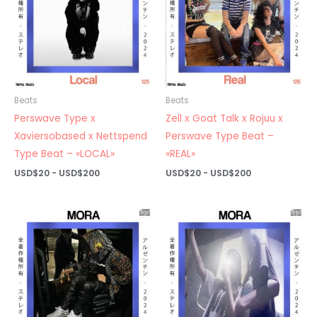
Beats
Beats
Perswave Type x
Zell x Goat Talk x Rojuu x
Xaviersobased x Nettspend
Perswave Type Beat –
Type Beat – «LOCAL»
«REAL»
Rango
Rango
USD$
20
-
USD$
200
USD$
20
-
USD$
200
de
de
precios:
precios:
desde
desde
USD$20
USD$20
hasta
hasta
USD$200
USD$200