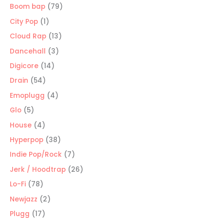
producto
79
Boom bap
79
productos
1
City Pop
1
producto
13
Cloud Rap
13
productos
3
Dancehall
3
productos
14
Digicore
14
productos
54
Drain
54
productos
4
Emoplugg
4
productos
5
Glo
5
productos
4
House
4
productos
38
Hyperpop
38
productos
7
Indie Pop/Rock
7
productos
26
Jerk / Hoodtrap
26
productos
78
Lo-Fi
78
productos
2
Newjazz
2
productos
17
Plugg
17