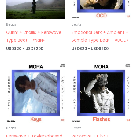
Beats
Beats
Gunnr + 2hollis + Perswave
Emotional Jerk + Ambient +
Type Beat – «NaN»
Sample Type Beat – «OCD»
Rango
Rango
USD$
20
-
USD$
200
USD$
20
-
USD$
200
de
de
precios:
precios:
desde
desde
USD$20
USD$20
hasta
hasta
USD$200
USD$200
Beats
Beats
Perswave + Xaviersobased
Perswave + Clvr +