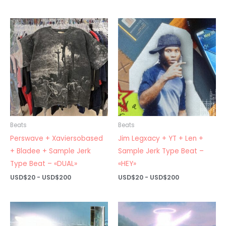
de
de
precios:
precios:
desde
desde
USD$20
USD$20
hasta
hasta
USD$200
USD$200
Beats
Beats
Perswave + Xaviersobased
Jim Legxacy + YT + Len +
+ Bladee + Sample Jerk
Sample Jerk Type Beat –
Type Beat – «DUAL»
«HEY»
Rango
Rango
USD$
20
-
USD$
200
USD$
20
-
USD$
200
de
de
precios:
precios:
desde
desde
USD$20
USD$20
hasta
hasta
USD$200
USD$200