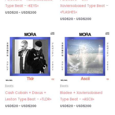
Type Beat – «KEYS»
Xaviersobased Type Beat –
«FLASHES»
Rango
USD$
20
-
USD$
200
de
Rango
USD$
20
-
USD$
200
precios:
de
desde
precios:
USD$20
desde
hasta
USD$20
USD$200
hasta
USD$200
Beats
Beats
Cash Cobain + Davus +
Bladee + Xaviersobased
Leston Type Beat – «TLDR»
Type Beat – «ASCII»
Rango
Rango
USD$
20
-
USD$
200
USD$
20
-
USD$
200
de
de
precios:
precios: