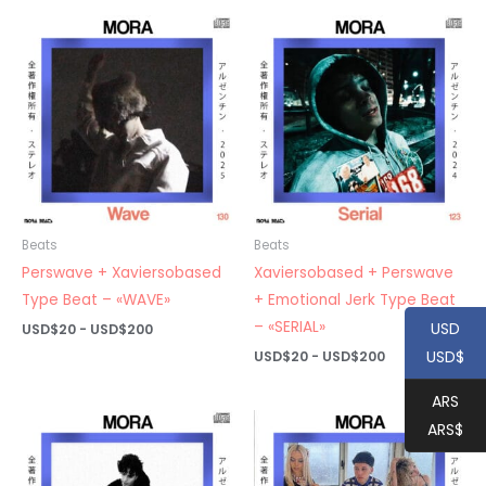
desde
desde
USD$20
USD$20
hasta
hasta
USD$200
USD$200
Beats
Beats
Perswave + Xaviersobased
Xaviersobased + Perswave
Type Beat – «WAVE»
+ Emotional Jerk Type Beat
– «SERIAL»
USD
Rango
USD$
20
-
USD$
200
de
USD$
Rango
USD$
20
-
USD$
200
precios:
de
desde
precios:
USD$20
ARS
desde
hasta
USD$20
ARS$
USD$200
hasta
USD$200