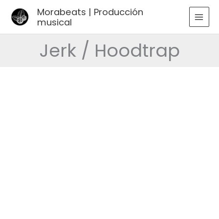
Ir
Morabeats | Producción
al
musical
MAI
contenido
MEN
Jerk / Hoodtrap