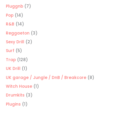
productos
7
Pluggnb
7
productos
14
Pop
14
productos
14
R&B
14
productos
3
Reggaeton
3
productos
2
Sexy Drill
2
productos
5
Surf
5
productos
128
Trap
128
productos
1
UK Drill
1
producto
8
UK garage / Jungle / DnB / Breakcore
8
productos
1
Witch House
1
producto
3
Drumkits
3
productos
1
Plugins
1
producto