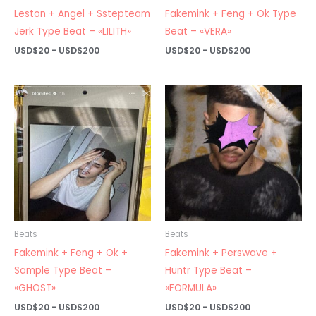
Leston + Angel + Sstepteam
Fakemink + Feng + Ok Type
Jerk Type Beat – «LILITH»
Beat – «VERA»
Rango
Rango
USD$
20
-
USD$
200
USD$
20
-
USD$
200
de
de
precios:
precios:
desde
desde
USD$20
USD$20
hasta
hasta
USD$200
USD$200
Beats
Beats
Fakemink + Feng + Ok +
Fakemink + Perswave +
Sample Type Beat –
Huntr Type Beat –
«GHOST»
«FORMULA»
Rango
Rango
USD$
20
-
USD$
200
USD$
20
-
USD$
200