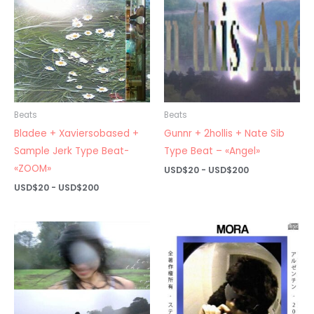
Beats
Beats
Bladee + Xaviersobased +
Gunnr + 2hollis + Nate Sib
Sample Jerk Type Beat-
Type Beat – «Angel»
«ZOOM»
Rango
USD$
20
-
USD$
200
de
Rango
USD$
20
-
USD$
200
precios:
de
desde
precios:
USD$20
desde
hasta
USD$20
USD$200
hasta
USD$200