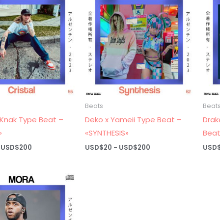
hasta
hasta
USD$200
USD$200
Beats
Beat
x Knak Type Beat –
Deko x Yameii Type Beat –
Drak
»
«SYNTHESIS»
Beat
Rango
Rango
USD$
200
USD$
20
-
USD$
200
USD
de
de
precios:
precios:
desde
desde
USD$20
USD$20
hasta
hasta
USD$200
USD$200