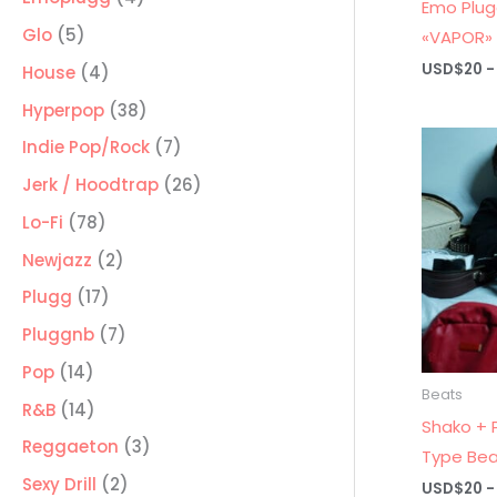
Emo Plug
productos
5
Glo
5
«VAPOR»
productos
USD$
20
-
4
House
4
productos
38
Hyperpop
38
productos
7
Indie Pop/Rock
7
productos
26
Jerk / Hoodtrap
26
productos
78
Lo-Fi
78
productos
2
Newjazz
2
productos
17
Plugg
17
productos
7
Pluggnb
7
productos
14
Pop
14
Beats
productos
14
R&B
14
Shako + 
productos
3
Reggaeton
3
Type Bea
productos
2
Sexy Drill
2
USD$
20
-