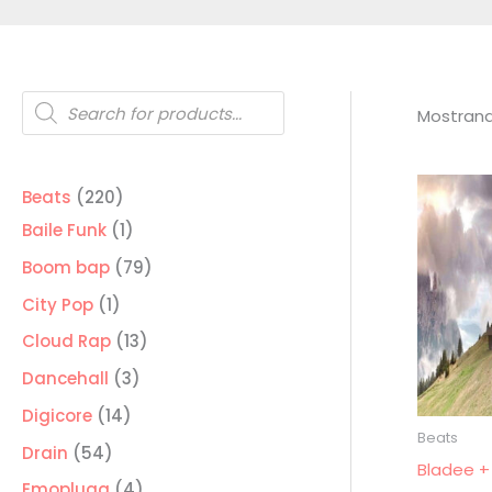
Búsqueda
de
Mostrand
productos
220
Beats
220
productos
1
Baile Funk
1
producto
79
Boom bap
79
productos
1
City Pop
1
producto
13
Cloud Rap
13
productos
3
Dancehall
3
productos
14
Digicore
14
Beats
productos
54
Drain
54
Bladee +
productos
4
Emoplugg
4