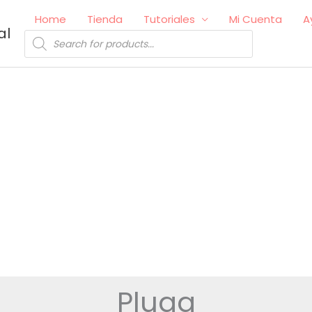
Home
Tienda
Tutoriales
Mi Cuenta
A
al
Búsqueda
de
productos
Plugg