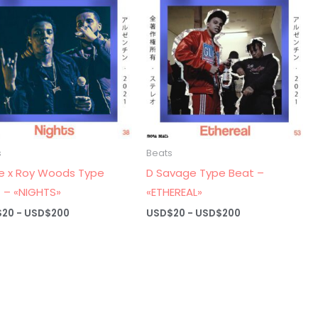
hasta
hasta
USD$200
USD$200
s
Beats
e x Roy Woods Type
D Savage Type Beat –
 – «NIGHTS»
«ETHEREAL»
Rango
Rango
$
20
-
USD$
200
USD$
20
-
USD$
200
de
de
precios:
precios:
desde
desde
USD$20
USD$20
hasta
hasta
USD$200
USD$200