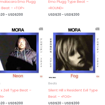
malacara Emo Plugg
Emo Plugg Type Beat –
 Beat – «TOP»
«ROUND»
Rango
Rango
$
20
-
USD$
200
USD$
20
-
USD$
200
de
de
precios:
precios:
desde
desde
USD$20
USD$20
hasta
hasta
USD$200
USD$200
s
Beats
i x Zell Type Beat –
Silent Hill x Resident Evil Type
ON»
Beat – «FOG»
Rango
Rango
$
20
-
USD$
200
USD$
20
-
USD$
200