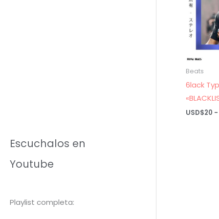
Beats
6lack Ty
«BLACKLI
USD$
20
-
Escuchalos en
Youtube
Playlist completa: