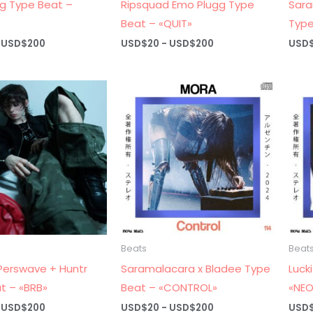
g Type Beat –
Ripsquad Emo Plugg Type
Sara
Beat – «QUIT»
Type
Rango
Rango
USD$
200
USD$
20
-
USD$
200
USD
de
de
precios:
precios:
desde
desde
USD$20
USD$20
hasta
hasta
USD$200
USD$200
Beats
Beat
Perswave + Huntr
Saramalacara x Bladee Type
Luck
t – «BRB»
Beat – «CONTROL»
«NE
Rango
Rango
USD$
200
USD$
20
-
USD$
200
USD