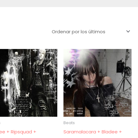
s
Beats
ee + Ripsquad +
Saramalacara + Bladee +