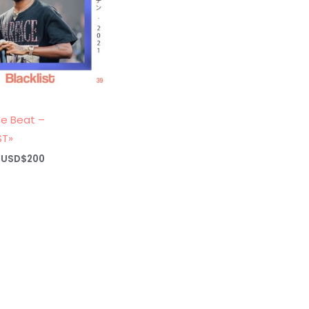
pe Beat –
ST»
Rango
USD$
200
de
precios:
desde
USD$20
hasta
USD$200