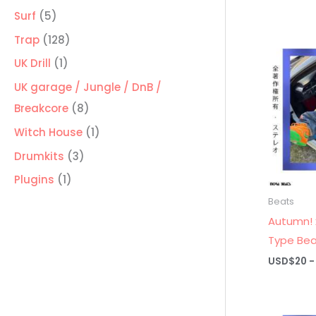
productos
5
Surf
5
productos
128
Trap
128
productos
1
UK Drill
1
producto
UK garage / Jungle / DnB /
8
Breakcore
8
productos
1
Witch House
1
producto
3
Drumkits
3
productos
1
Plugins
1
producto
Beats
Autumn! 
Type Bea
USD$
20
-