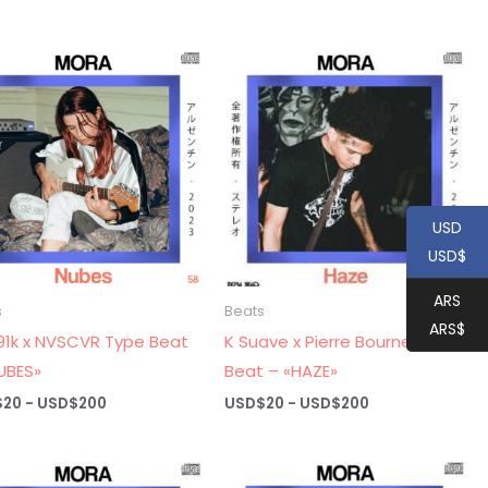
de
de
precios:
precios:
desde
desde
USD$20
USD$20
hasta
hasta
USD$200
USD$200
USD
USD$
ARS
s
Beats
ARS$
91k x NVSCVR Type Beat
K Suave x Pierre Bourne Type
UBES»
Beat – «HAZE»
Rango
Rango
$
20
-
USD$
200
USD$
20
-
USD$
200
de
de
precios:
precios:
desde
desde
USD$20
USD$20