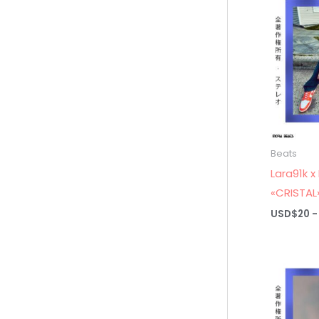
Beats
Lara91k 
«CRISTAL
USD$
20
-