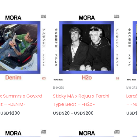
de
de
precios:
precios:
desde
desde
USD$20
USD$20
hasta
hasta
USD$200
USD$200
Beats
Beat
x Summrs x Goyxrd
Sticky MA x Rojuu x Tarchi
Lara
t – «DENIM»
Type Beat – «H2o»
– «N
Rango
Rango
USD$
200
USD$
20
-
USD$
200
USD
de
de
precios:
precios:
desde
desde
USD$20
USD$20