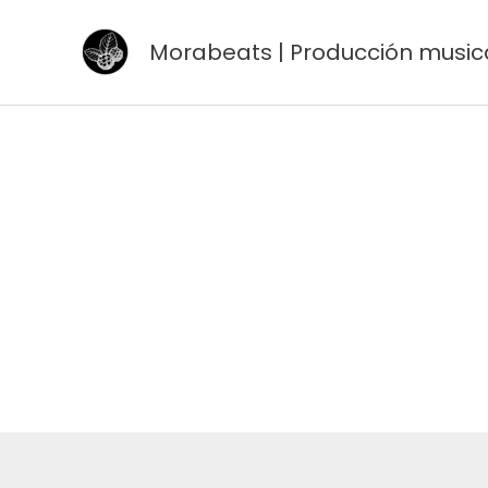
Ir
al
Morabeats | Producción music
contenido