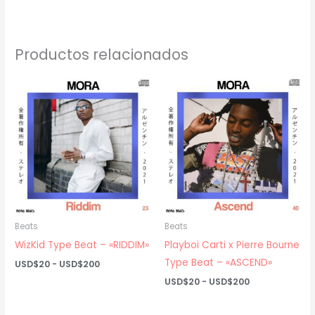
Productos relacionados
Beats
Beats
WizKid Type Beat – «RIDDIM»
Playboi Carti x Pierre Bourne
Type Beat – «ASCEND»
Rango
USD$
20
-
USD$
200
de
Rango
USD$
20
-
USD$
200
precios:
de
desde
precios:
USD$20
desde