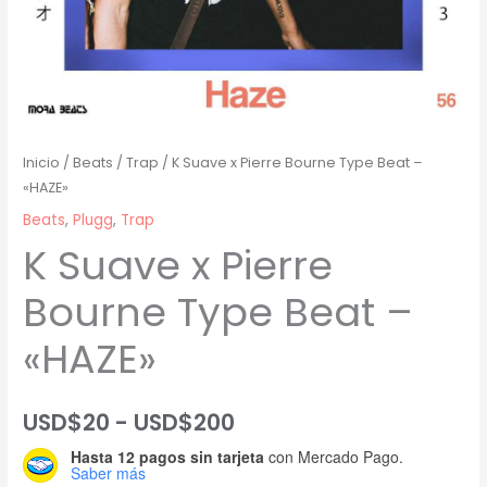
Inicio
/
Beats
/
Trap
/ K Suave x Pierre Bourne Type Beat –
«HAZE»
Beats
,
Plugg
,
Trap
K Suave x Pierre
Bourne Type Beat –
«HAZE»
Rango
USD$
20
-
USD$
200
Hasta 12 pagos sin tarjeta
con Mercado Pago.
de
Saber más