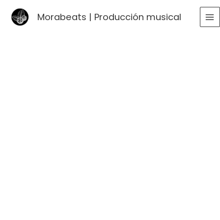
Ir
Morabeats | Producción musical
al
MA
contenido
ME