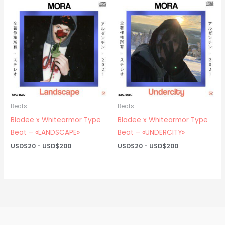
hasta
USD$20
USD$200
hasta
USD$200
Beats
Beats
Bladee x Whitearmor Type
Bladee x Whitearmor Type
Beat – «LANDSCAPE»
Beat – «UNDERCITY»
Rango
Rango
USD$
20
-
USD$
200
USD$
20
-
USD$
200
de
de
precios:
precios:
desde
desde
USD$20
USD$20
hasta
hasta
USD$200
USD$200