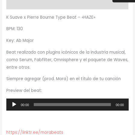
Información adicional
cantidad
K Suave x Pierre Bourne Type Beat – «HAZE»
BPM: 130
Key: Ab Major
Beat realizado con plugins icónicos de la industria musical,
como Serum, Fabfilter, Omnisphere y el paquete de Waves,
entre otros.
Siempre agregar (prod. Mora) en el título de tu canción
Preview del beat:
Reproductor
00:00
00:00
de
audio
https://linktr.ee/morabeats