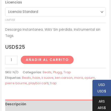
Licencias
precios:
desde
LIMPIAR
USD$20
Descarga Instantanea. WAV Sin pérdida. Instrumental sin
hasta
Tags.
USD$200
USD$
25
K
AÑADIR AL CARRITO
Suave
x
SKU:
N/D
Categorías:
Beats
,
Plugg
,
Trap
Pierre
Etiquetas:
Beats
,
haze
,
k suave
,
ken carson
,
mora
,
opium
,
pierre bourne
,
playboi carti
,
trap
Bourne
USD
Type
USD$
Beat
ARS
-
Descripción
ARS$
"HAZE"