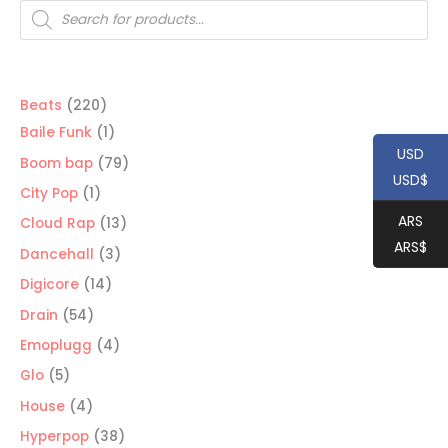
Búsqueda
de
productos
220
Beats
220
productos
1
Baile Funk
1
USD
producto
79
Boom bap
79
USD$
productos
1
City Pop
1
producto
ARS
13
Cloud Rap
13
ARS$
productos
3
Dancehall
3
productos
14
Digicore
14
productos
54
Drain
54
productos
4
Emoplugg
4
productos
5
Glo
5
productos
4
House
4
productos
38
Hyperpop
38