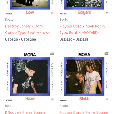
Beats
Beats
Destroy Lonely x Dom
Playboi Carti x ASAP Rocky
Corleo Type Beat – «Low»
Type Beat – «GOYARD»
Rango
Rango
USD$
20
-
USD$
200
USD$
20
-
USD$
25
de
de
precios:
precios:
desde
desde
USD$20
USD$20
hasta
hasta
USD$200
USD$25
Beats
Beats
K Suave x Pierre Bourne
Playboi Carti x Pierre Bourne