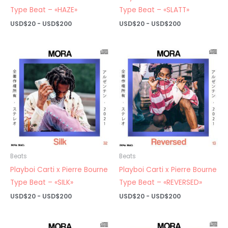
Type Beat – «HAZE»
Type Beat – «SLATT»
Rango
Rango
USD$
20
-
USD$
200
USD$
20
-
USD$
200
de
de
precios:
precios:
desde
desde
USD$20
USD$20
hasta
hasta
USD$200
USD$200
Beats
Beats
Playboi Carti x Pierre Bourne
Playboi Carti x Pierre Bourne
Type Beat – «SILK»
Type Beat – «REVERSED»
Rango
Rango
USD$
20
-
USD$
200
USD$
20
-
USD$
200
de
de
precios:
precios:
desde
desde