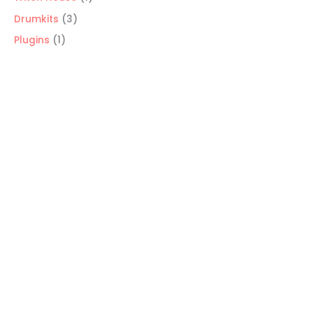
producto
3
Drumkits
3
productos
1
Plugins
1
producto