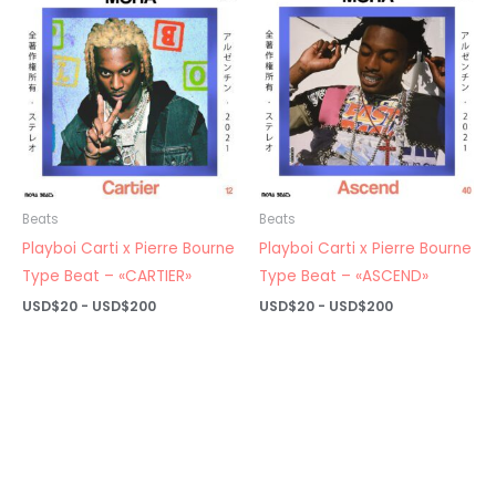
USD$20
USD$20
hasta
hasta
USD$200
USD$200
Beats
Beats
Playboi Carti x Pierre Bourne
Playboi Carti x Pierre Bourne
Type Beat – «CARTIER»
Type Beat – «ASCEND»
Rango
Rango
USD$
20
-
USD$
200
USD$
20
-
USD$
200
de
de
precios:
precios:
desde
desde
USD$20
USD$20
hasta
hasta
USD$200
USD$200