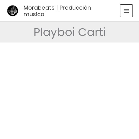
Ir
Morabeats | Producción
al
musical
MAI
contenido
MEN
Playboi Carti