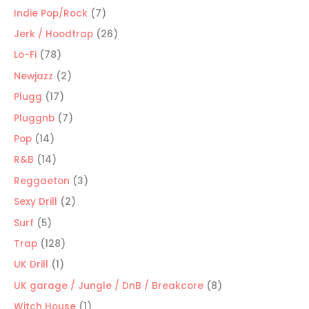
productos
7
Indie Pop/Rock
7
productos
26
Jerk / Hoodtrap
26
productos
78
Lo-Fi
78
productos
2
Newjazz
2
productos
17
Plugg
17
productos
7
Pluggnb
7
productos
14
Pop
14
productos
14
R&B
14
productos
3
Reggaeton
3
productos
2
Sexy Drill
2
productos
5
Surf
5
productos
128
Trap
128
productos
1
UK Drill
1
producto
8
UK garage / Jungle / DnB / Breakcore
8
productos
1
Witch House
1