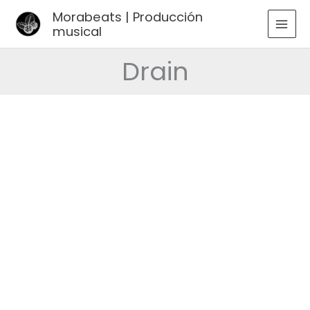
Ir
Morabeats | Producción
al
musical
MAI
contenido
MEN
Drain