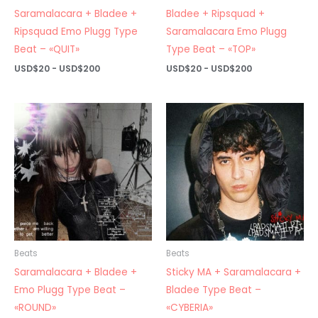
Saramalacara + Bladee +
Bladee + Ripsquad +
Ripsquad Emo Plugg Type
Saramalacara Emo Plugg
Beat – «QUIT»
Type Beat – «TOP»
Rango
Rango
USD$
20
-
USD$
200
USD$
20
-
USD$
200
de
de
precios:
precios:
desde
desde
USD$20
USD$20
hasta
hasta
USD$200
USD$200
Beats
Beats
Saramalacara + Bladee +
Sticky MA + Saramalacara +
Emo Plugg Type Beat –
Bladee Type Beat –
«ROUND»
«CYBERIA»