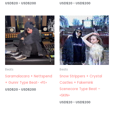
Rango
Rango
USD$
20
-
USD$
200
USD$
20
-
USD$
200
de
de
precios:
precios:
desde
desde
USD$20
USD$20
hasta
hasta
USD$200
USD$200
Beats
Beats
Saramalacara + Nettspend
Snow Strippers + Crystal
+ Gunnr Type Beat- «FE»
Castles + Fakemink
Scenecore Type Beat –
Rango
USD$
20
-
USD$
200
de
«SKIN»
precios:
desde
Rango
USD$
20
-
USD$
200
USD$20
de
hasta
precios:
USD$200