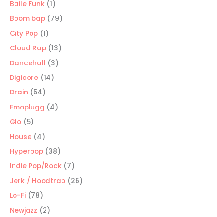
productos
1
Baile Funk
1
producto
79
Boom bap
79
productos
1
City Pop
1
producto
13
Cloud Rap
13
productos
3
Dancehall
3
productos
14
Digicore
14
productos
54
Drain
54
productos
4
Emoplugg
4
productos
5
Glo
5
productos
4
House
4
productos
38
Hyperpop
38
productos
7
Indie Pop/Rock
7
productos
26
Jerk / Hoodtrap
26
productos
78
Lo-Fi
78
productos
2
Newjazz
2