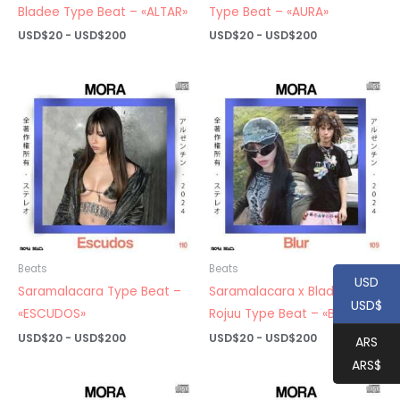
Bladee Type Beat – «ALTAR»
Type Beat – «AURA»
Rango
Rango
USD$
20
-
USD$
200
USD$
20
-
USD$
200
de
de
precios:
precios:
desde
desde
USD$20
USD$20
hasta
hasta
USD$200
USD$200
Beats
Beats
USD
Saramalacara Type Beat –
Saramalacara x Bladee x
USD$
«ESCUDOS»
Rojuu Type Beat – «BLUR»
Rango
Rango
USD$
20
-
USD$
200
USD$
20
-
USD$
200
ARS
de
de
ARS$
precios:
precios:
desde
desde
USD$20
USD$20