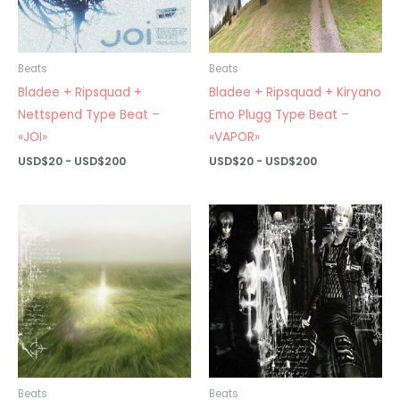
Beats
Beats
Bladee + Ripsquad +
Bladee + Ripsquad + Kiryano
Nettspend Type Beat –
Emo Plugg Type Beat –
«JOI»
«VAPOR»
Rango
Rango
USD$
20
-
USD$
200
USD$
20
-
USD$
200
de
de
precios:
precios:
desde
desde
USD$20
USD$20
hasta
hasta
USD$200
USD$200
Beats
Beats