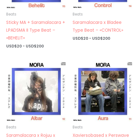
Beats
Beats
Sticky MA + Saramalacara +
Saramalacara x Bladee
LPADSMA II Type Beat –
Type Beat – «CONTROL»
«BEHELIT»
Rango
USD$
20
-
USD$
200
de
Rango
USD$
20
-
USD$
200
precios:
de
desde
precios:
USD$20
desde
hasta
USD$20
USD$200
hasta
USD$200
Beats
Beats
Saramalacara x Rojuu x
Xaviersobased x Perswave