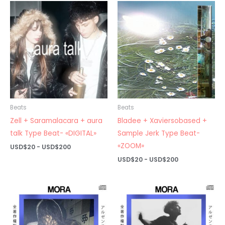
desde
USD$20
hasta
USD$200
Beats
Beats
Zell + Saramalacara + aura
Bladee + Xaviersobased +
talk Type Beat- «DIGITAL»
Sample Jerk Type Beat-
«ZOOM»
Rango
USD$
20
-
USD$
200
de
Rango
USD$
20
-
USD$
200
precios:
de
desde
precios:
USD$20
desde
hasta
USD$20
USD$200
hasta
USD$200