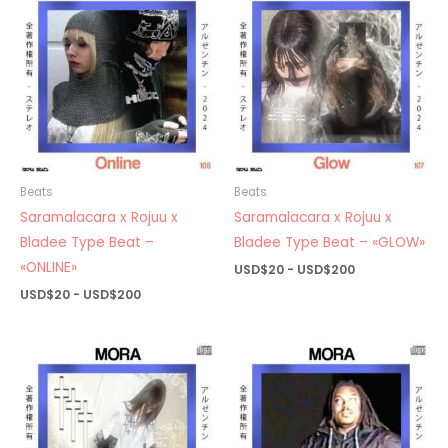
hasta
hasta
USD$200
USD$200
Beats
Beats
Saramalacara x Rojuu x
Saramalacara x Rojuu x
Bladee Type Beat –
Bladee Type Beat – «GLOW»
«ONLINE»
Rango
USD$
20
-
USD$
200
de
Rango
USD$
20
-
USD$
200
precios:
de
desde
precios:
USD$20
desde
hasta
USD$20
USD$200
hasta
USD$200