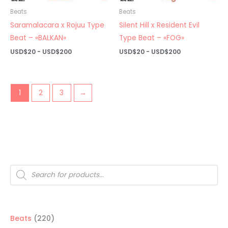
Beats
Beats
Saramalacara x Rojuu Type
Silent Hill x Resident Evil
Beat – «BALKAN»
Type Beat – «FOG»
Rango
Rango
USD$
20
-
USD$
200
USD$
20
-
USD$
200
de
de
precios:
precios:
desde
desde
USD$20
USD$20
hasta
hasta
1
2
3
→
USD$200
USD$200
Búsqueda
de
productos
220
Beats
220