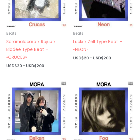
Beats
Beats
Saramalacara x Rojuu x
Lucki x Zell Type Beat –
Bladee Type Beat –
«NEON»
«CRUCES»
Rango
USD$
20
-
USD$
200
de
Rango
USD$
20
-
USD$
200
precios:
de
desde
precios:
USD$20
desde
hasta
USD$20
USD$200
hasta
USD$200