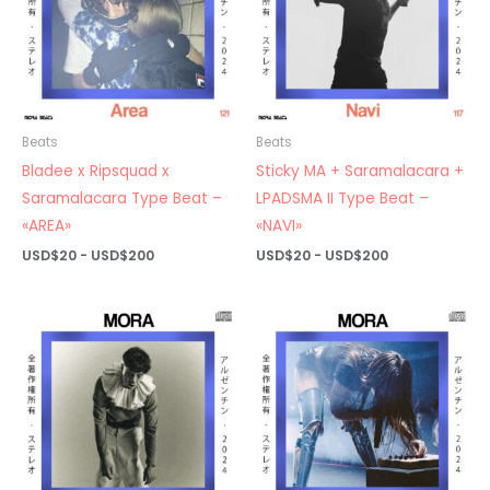
Beats
Beats
Bladee x Ripsquad x
Sticky MA + Saramalacara +
Saramalacara Type Beat –
LPADSMA II Type Beat –
«AREA»
«NAVI»
Rango
Rango
USD$
20
-
USD$
200
USD$
20
-
USD$
200
de
de
precios:
precios:
desde
desde
USD$20
USD$20
hasta
hasta
USD$200
USD$200