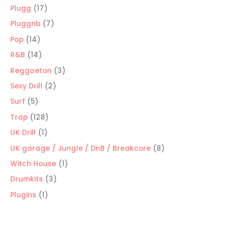
productos
17
Plugg
17
productos
7
Pluggnb
7
productos
14
Pop
14
productos
14
R&B
14
productos
3
Reggaeton
3
productos
2
Sexy Drill
2
productos
5
Surf
5
productos
128
Trap
128
productos
1
UK Drill
1
producto
8
UK garage / Jungle / DnB / Breakcore
8
productos
1
Witch House
1
producto
3
Drumkits
3
productos
1
Plugins
1
producto