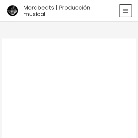
Ir
Morabeats | Producción
al
musical
MAI
contenido
MEN