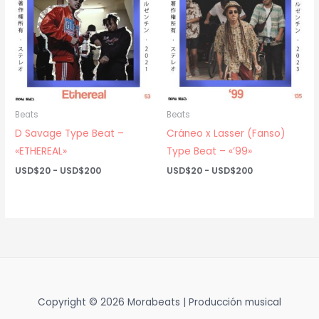
Beats
Beats
D Savage Type Beat –
Cráneo x Lasser (Fanso)
«ETHEREAL»
Type Beat – «’99»
Rango
Rango
USD$
20
-
USD$
200
USD$
20
-
USD$
200
de
de
precios:
precios:
desde
desde
USD$20
USD$20
hasta
hasta
USD$200
USD$200
Copyright © 2026 Morabeats | Producción musical