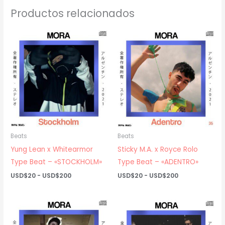
Productos relacionados
Beats
Beats
Yung Lean x Whitearmor
Sticky M.A. x Royce Rolo
Type Beat – «STOCKHOLM»
Type Beat – «ADENTRO»
Rango
Rango
USD$
20
-
USD$
200
USD$
20
-
USD$
200
de
de
precios:
precios:
desde
desde
USD$20
USD$20
hasta
hasta
USD$200
USD$200