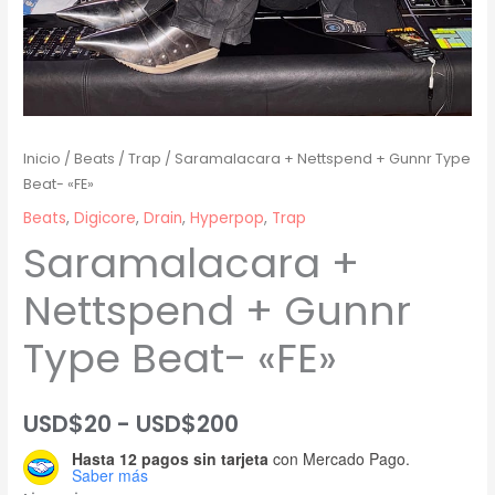
Inicio
/
Beats
/
Trap
/ Saramalacara + Nettspend + Gunnr Type
Beat- «FE»
Beats
,
Digicore
,
Drain
,
Hyperpop
,
Trap
Saramalacara +
Nettspend + Gunnr
Type Beat- «FE»
Rango
USD$
20
-
USD$
200
Hasta 12 pagos sin tarjeta
con Mercado Pago.
de
Saber más