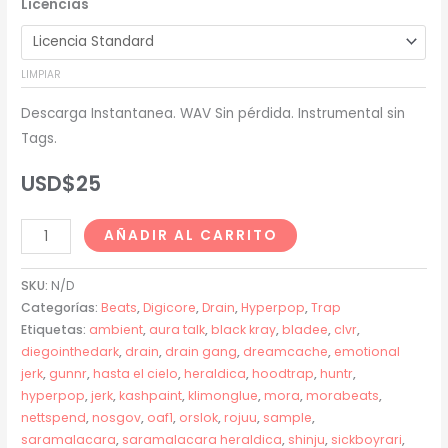
Licencias
precios:
desde
LIMPIAR
USD$20
Descarga Instantanea. WAV Sin pérdida. Instrumental sin
hasta
Tags.
USD$200
USD$
25
Saramalacara
AÑADIR AL CARRITO
+
Nettspend
SKU:
N/D
+
Categorías:
Beats
,
Digicore
,
Drain
,
Hyperpop
,
Trap
Etiquetas:
ambient
,
aura talk
,
black kray
,
bladee
,
clvr
,
Gunnr
diegointhedark
,
drain
,
drain gang
,
dreamcache
,
emotional
Type
jerk
,
gunnr
,
hasta el cielo
,
heraldica
,
hoodtrap
,
huntr
,
Beat-
hyperpop
,
jerk
,
kashpaint
,
klimonglue
,
mora
,
morabeats
,
"FE"
nettspend
,
nosgov
,
oaf1
,
orslok
,
rojuu
,
sample
,
cantidad
saramalacara
,
saramalacara heraldica
,
shinju
,
sickboyrari
,