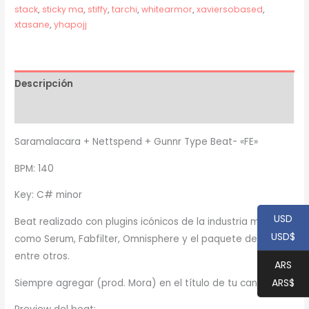
stack
,
sticky ma
,
stiffy
,
tarchi
,
whitearmor
,
xaviersobased
,
xtasane
,
yhapojj
Descripción
Información adicional
Saramalacara + Nettspend + Gunnr Type Beat- «FE»
BPM: 140
Key: C# minor
USD
Beat realizado con plugins icónicos de la industria musical,
USD$
como Serum, Fabfilter, Omnisphere y el paquete de Waves,
entre otros.
ARS
ARS$
Siempre agregar (prod. Mora) en el título de tu canción