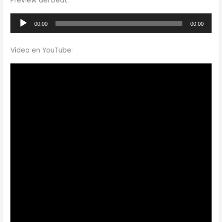
Preview del beat:
Reproductor
00:00
00:00
de
audio
Video en YouTube: