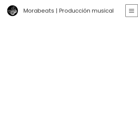
Ir
Morabeats | Producción musical
al
MA
contenido
ME