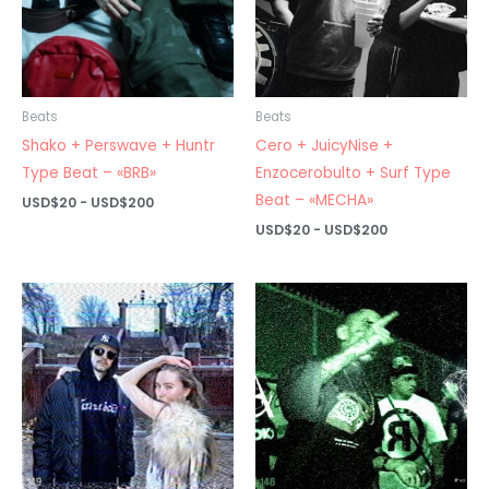
Beats
Beats
Shako + Perswave + Huntr
Cero + JuicyNise +
Type Beat – «BRB»
Enzocerobulto + Surf Type
Beat – «MECHA»
Rango
USD$
20
-
USD$
200
de
Rango
USD$
20
-
USD$
200
precios:
de
desde
precios:
USD$20
desde
hasta
USD$20
USD$200
hasta
USD$200