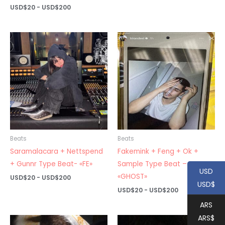
Rango
USD$
20
-
USD$
200
de
precios:
desde
USD$20
hasta
USD$200
Beats
Beats
Saramalacara + Nettspend
Fakemink + Feng + Ok +
+ Gunnr Type Beat- «FE»
Sample Type Beat –
USD
«GHOST»
Rango
USD$
20
-
USD$
200
USD$
de
Rango
USD$
20
-
USD$
200
precios:
de
desde
ARS
precios:
USD$20
desde
ARS$
hasta
USD$20