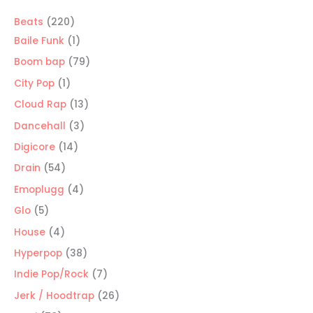
220
Beats
220
productos
1
Baile Funk
1
producto
79
Boom bap
79
productos
1
City Pop
1
producto
13
Cloud Rap
13
productos
3
Dancehall
3
productos
14
Digicore
14
productos
54
Drain
54
productos
4
Emoplugg
4
productos
5
Glo
5
productos
4
House
4
productos
38
Hyperpop
38
productos
7
Indie Pop/Rock
7
productos
26
Jerk / Hoodtrap
26