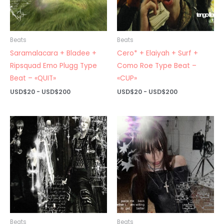
Beats
Beats
Saramalacara + Bladee +
Cero* + Elaiyah + Surf +
Ripsquad Emo Plugg Type
Como Roe Type Beat –
Beat – «QUIT»
«CUP»
Rango
Rango
USD$
20
-
USD$
200
USD$
20
-
USD$
200
de
de
precios:
precios:
desde
desde
USD$20
USD$20
hasta
hasta
USD$200
USD$200
Beats
Beats