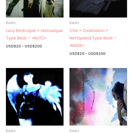
Beats
Beats
Lucy Bedroque + Unmusique
Che + Osamason +
Type Beat – «AUTO»
Nettspend Type Beat –
«MASK»
Rango
USD$
20
-
USD$
200
de
Rango
USD$
20
-
USD$
200
precios:
de
desde
precios:
USD$20
desde
hasta
USD$20
USD$200
hasta
USD$200
Beats
Beats