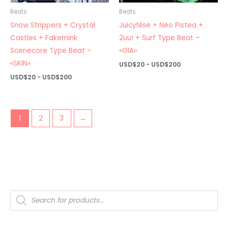
Beats
Beats
Snow Strippers + Crystal
JuicyNise + Neo Pistea +
Castles + Fakemink
2uu! + Surf Type Beat –
Scenecore Type Beat –
«GIA»
«SKIN»
Rango
USD$
20
-
USD$
200
de
Rango
USD$
20
-
USD$
200
precios:
de
desde
precios:
USD$20
desde
hasta
USD$20
USD$200
hasta
1
2
3
→
USD$200
Búsqueda
de
productos