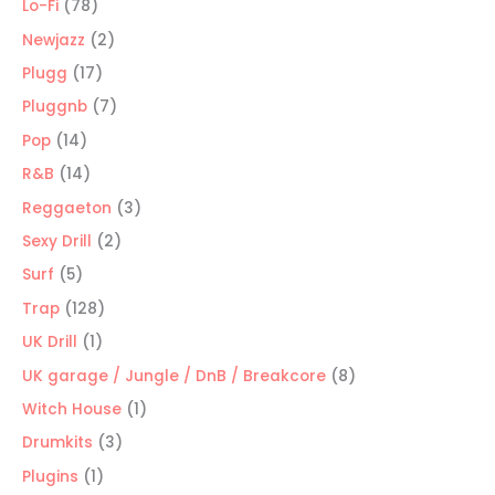
productos
78
Lo-Fi
78
productos
2
Newjazz
2
productos
17
Plugg
17
productos
7
Pluggnb
7
productos
14
Pop
14
productos
14
R&B
14
productos
3
Reggaeton
3
productos
2
Sexy Drill
2
productos
5
Surf
5
productos
128
Trap
128
productos
1
UK Drill
1
producto
8
UK garage / Jungle / DnB / Breakcore
8
productos
1
Witch House
1
producto
3
Drumkits
3
productos
1
Plugins
1