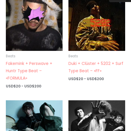
USD$200
hasta
USD$200
Beats
Beats
Fakemink + Perswave +
Duki + Clúster + 5202 + Surf
Huntr Type Beat –
Type Beat – «FF»
«FORMULA»
Rango
USD$
20
-
USD$
200
de
Rango
USD$
20
-
USD$
200
precios:
de
desde
precios:
USD$20
desde
hasta
USD$20
USD$200
hasta
USD$200