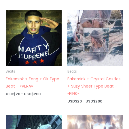
de
desde
precios:
USD$20
desde
hasta
USD$20
USD$200
hasta
USD$200
Beats
Beats
Fakemink + Feng + Ok Type
Fakemink + Crystal Castles
Beat – «VERA»
+ Suzy Sheer Type Beat –
«PINK»
Rango
USD$
20
-
USD$
200
de
Rango
USD$
20
-
USD$
200
precios:
de
desde
precios:
USD$20
desde
hasta
USD$20
USD$200
hasta
USD$200