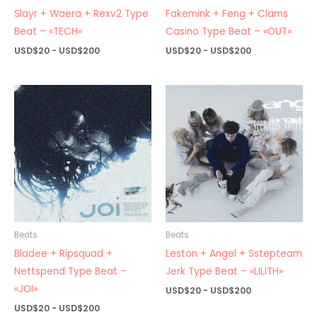
Slayr + Waera + Rexv2 Type
Fakemink + Feng + Clams
Beat – «TECH»
Casino Type Beat – «OUT»
Rango
Rango
USD$
20
-
USD$
200
USD$
20
-
USD$
200
de
de
precios:
precios:
desde
desde
USD$20
USD$20
hasta
hasta
USD$200
USD$200
Beats
Beats
Bladee + Ripsquad +
Leston + Angel + Sstepteam
Nettspend Type Beat –
Jerk Type Beat – «LILITH»
«JOI»
Rango
USD$
20
-
USD$
200
de
Rango
USD$
20
-
USD$
200
precios: