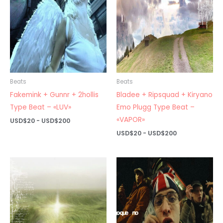
Beats
Beats
Fakemink + Gunnr + 2hollis
Bladee + Ripsquad + Kiryano
Type Beat – «LUV»
Emo Plugg Type Beat –
«VAPOR»
Rango
USD$
20
-
USD$
200
de
Rango
USD$
20
-
USD$
200
precios:
de
desde
precios:
USD$20
desde
hasta
USD$20
USD$200
hasta
USD$200